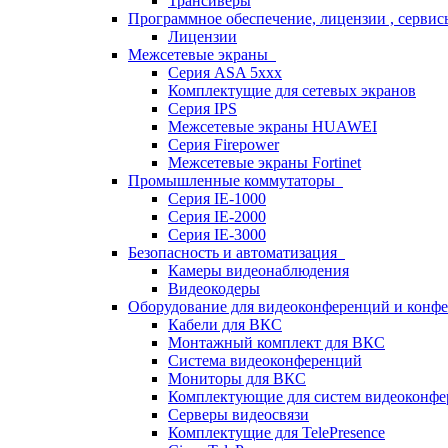
Трансиверы
Программное обеспечение, лицензии , серви
Лицензии
Межсетевые экраны
Серия ASA 5xxx
Комплектущие для сетевых экранов
Серия IPS
Межсетевые экраны HUAWEI
Серия Firepower
Межсетевые экраны Fortinet
Промышленные коммутаторы
Серия IE-1000
Серия IE-2000
Серия IE-3000
Безопасность и автоматизация
Камеры видеонаблюдения
Видеокодеры
Оборудование для видеоконференций и конф
Кабели для ВКС
Монтажный комплект для ВКС
Система видеоконференций
Мониторы для ВКС
Комплектующие для систем видеоконф
Серверы видеосвязи
Комплектущие для TelePresence