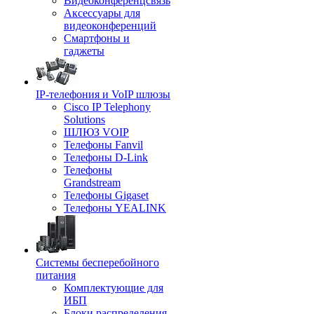
Видеоконференцсвязь
Аксессуары для
видеоконференций
Смартфоны и
гаджеты
IP-телефония и VoIP шлюзы
Cisco IP Telephony
Solutions
ШЛЮЗ VOIP
Телефоны Fanvil
Телефоны D-Link
Телефоны
Grandstream
Телефоны Gigaset
Телефоны YEALINK
Системы бесперебойного
питания
Комплектующие для
ИБП
Блоки распределения