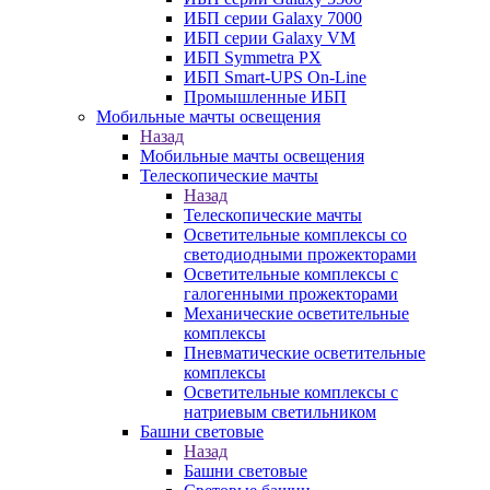
ИБП серии Galaxy 7000
ИБП серии Galaxy VM
ИБП Symmetra PX
ИБП Smart-UPS On-Line
Промышленные ИБП
Мобильные мачты освещения
Назад
Мобильные мачты освещения
Телескопические мачты
Назад
Телескопические мачты
Осветительные комплексы со
светодиодными прожекторами
Осветительные комплексы с
галогенными прожекторами
Механические осветительные
комплексы
Пневматические осветительные
комплексы
Осветительные комплексы с
натриевым светильником
Башни световые
Назад
Башни световые