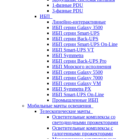
1-фазные PDU
3-фазные PDU
ИБП
Линейно-интерактивные
ИБП серии Galaxy 3500
ИБП серии Smart-UPS
ИБП серии Back-UPS
ИБП серии Smart-UPS On-Line
ИБП Smart-UPS VT
ИБП Symmetra
ИБП серии Back-UPS Pro
ИБП Морского исполнения
ИБП серии Galaxy 5500
ИБП серии Galaxy 7000
ИБП серии Galaxy VM
ИБП Symmetra PX
ИБП Smart-UPS On-Line
Промышленные ИБП
Мобильные мачты освещения
Телескопические мачты
Осветительные комплексы со
светодиодными прожекторами
Осветительные комплексы с
галогенными прожекторами