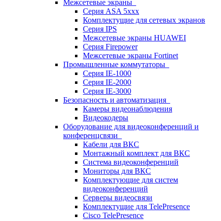
Межсетевые экраны
Серия ASA 5xxx
Комплектущие для сетевых экранов
Серия IPS
Межсетевые экраны HUAWEI
Серия Firepower
Межсетевые экраны Fortinet
Промышленные коммутаторы
Серия IE-1000
Серия IE-2000
Серия IE-3000
Безопасность и автоматизация
Камеры видеонаблюдения
Видеокодеры
Оборудование для видеоконференций и
конференцсвязи
Кабели для ВКС
Монтажный комплект для ВКС
Система видеоконференций
Мониторы для ВКС
Комплектующие для систем
видеоконференций
Серверы видеосвязи
Комплектущие для TelePresence
Cisco TelePresence