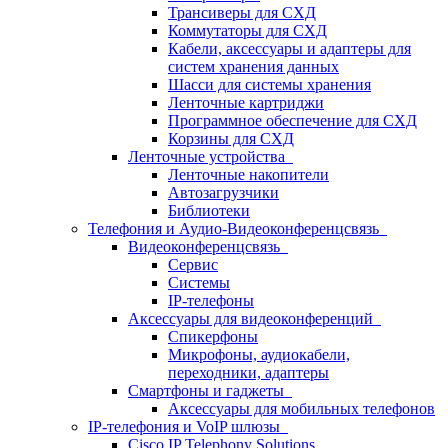
Трансиверы для СХД
Коммутаторы для СХД
Кабели, аксессуары и адаптеры для
систем хранения данных
Шасси для системы хранения
Ленточные картриджи
Программное обеспечение для СХД
Корзины для СХД
Ленточные устройства
Ленточные накопители
Автозагрузчики
Библиотеки
Телефония и Аудио-Видеоконференцсвязь
Видеоконференцсвязь
Сервис
Системы
IP-телефоны
Аксессуары для видеоконференций
Спикерфоны
Микрофоны, аудиокабели,
переходники, адаптеры
Смартфоны и гаджеты
Аксессуары для мобильных телефонов
IP-телефония и VoIP шлюзы
Cisco IP Telephony Solutions