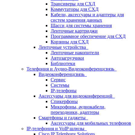
Трансиверы для СХД
Коммутаторы для СХД
Кабели, аксессуары и адаптеры для
систем хранения данных
Шасси для системы хранения
Ленточные картриджи
Программное обеспечение для СХД
Корзины для СХД
Ленточные устройства
Ленточные накопители
Автозагрузчики
Библиотеки
Телефония и Аудио-Видеоконференцсвязь
Видеоконференцсвязь
Сервис
Системы
IP-телефоны
Аксессуары для видеоконференций
Спикерфоны
Микрофоны, аудиокабели,
переходники, адаптеры
Смартфоны и гаджеты
Аксессуары для мобильных телефонов
IP-телефония и VoIP шлюзы
Cisco IP Telephony Solutions