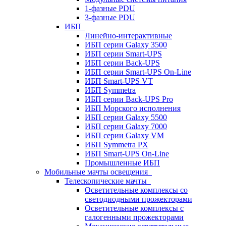
1-фазные PDU
3-фазные PDU
ИБП
Линейно-интерактивные
ИБП серии Galaxy 3500
ИБП серии Smart-UPS
ИБП серии Back-UPS
ИБП серии Smart-UPS On-Line
ИБП Smart-UPS VT
ИБП Symmetra
ИБП серии Back-UPS Pro
ИБП Морского исполнения
ИБП серии Galaxy 5500
ИБП серии Galaxy 7000
ИБП серии Galaxy VM
ИБП Symmetra PX
ИБП Smart-UPS On-Line
Промышленные ИБП
Мобильные мачты освещения
Телескопические мачты
Осветительные комплексы со
светодиодными прожекторами
Осветительные комплексы с
галогенными прожекторами