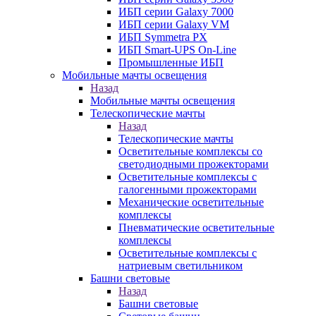
ИБП серии Galaxy 7000
ИБП серии Galaxy VM
ИБП Symmetra PX
ИБП Smart-UPS On-Line
Промышленные ИБП
Мобильные мачты освещения
Назад
Мобильные мачты освещения
Телескопические мачты
Назад
Телескопические мачты
Осветительные комплексы со
светодиодными прожекторами
Осветительные комплексы с
галогенными прожекторами
Механические осветительные
комплексы
Пневматические осветительные
комплексы
Осветительные комплексы с
натриевым светильником
Башни световые
Назад
Башни световые