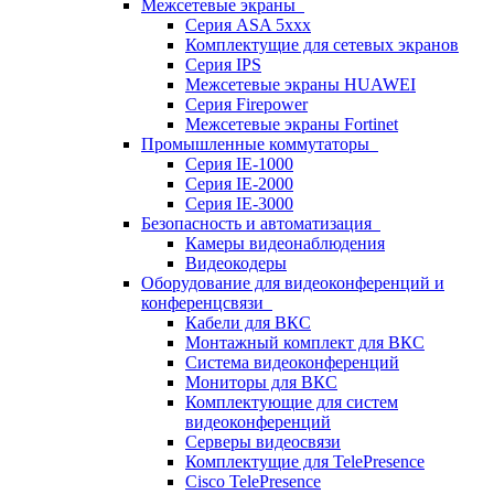
Межсетевые экраны
Серия ASA 5xxx
Комплектущие для сетевых экранов
Серия IPS
Межсетевые экраны HUAWEI
Серия Firepower
Межсетевые экраны Fortinet
Промышленные коммутаторы
Серия IE-1000
Серия IE-2000
Серия IE-3000
Безопасность и автоматизация
Камеры видеонаблюдения
Видеокодеры
Оборудование для видеоконференций и
конференцсвязи
Кабели для ВКС
Монтажный комплект для ВКС
Система видеоконференций
Мониторы для ВКС
Комплектующие для систем
видеоконференций
Серверы видеосвязи
Комплектущие для TelePresence
Cisco TelePresence