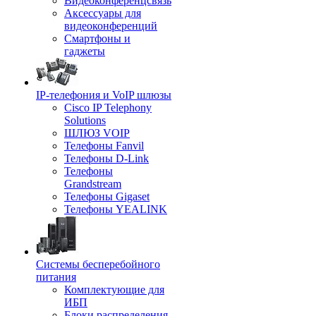
Видеоконференцсвязь
Аксессуары для
видеоконференций
Смартфоны и
гаджеты
IP-телефония и VoIP шлюзы
Cisco IP Telephony
Solutions
ШЛЮЗ VOIP
Телефоны Fanvil
Телефоны D-Link
Телефоны
Grandstream
Телефоны Gigaset
Телефоны YEALINK
Системы бесперебойного
питания
Комплектующие для
ИБП
Блоки распределения