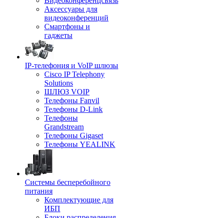
Видеоконференцсвязь
Аксессуары для
видеоконференций
Смартфоны и
гаджеты
IP-телефония и VoIP шлюзы
Cisco IP Telephony
Solutions
ШЛЮЗ VOIP
Телефоны Fanvil
Телефоны D-Link
Телефоны
Grandstream
Телефоны Gigaset
Телефоны YEALINK
Системы бесперебойного
питания
Комплектующие для
ИБП
Блоки распределения