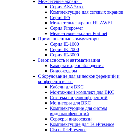
Межсетевые экраны
Серия ASA 5xxx
Комплектущие для сетевых экранов
Серия IPS
Межсетевые экраны HUAWEI
Серия Firepower
Межсетевые экраны Fortinet
Промышленные коммутаторы
Серия IE-1000
Серия IE-2000
Серия IE-3000
Безопасность и автоматизация
Камеры видеонаблюдения
Видеокодеры
Оборудование для видеоконференций и
конференцсвязи
Кабели для ВКС
Монтажный комплект для ВКС
Система видеоконференций
Мониторы для ВКС
Комплектующие для систем
видеоконференций
Серверы видеосвязи
Комплектущие для TelePresence
Cisco TelePresence