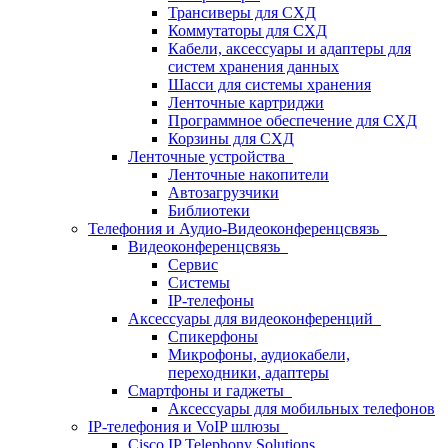
Трансиверы для СХД
Коммутаторы для СХД
Кабели, аксессуары и адаптеры для
систем хранения данных
Шасси для системы хранения
Ленточные картриджи
Программное обеспечение для СХД
Корзины для СХД
Ленточные устройства
Ленточные накопители
Автозагрузчики
Библиотеки
Телефония и Аудио-Видеоконференцсвязь
Видеоконференцсвязь
Сервис
Системы
IP-телефоны
Аксессуары для видеоконференций
Спикерфоны
Микрофоны, аудиокабели,
переходники, адаптеры
Смартфоны и гаджеты
Аксессуары для мобильных телефонов
IP-телефония и VoIP шлюзы
Cisco IP Telephony Solutions