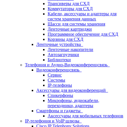
Трансиверы для СХД
Коммутаторы для СХД
Кабели, аксессуары и адаптеры для
систем хранения данных
Шасси для системы хранения
Ленточные картриджи
Программное обеспечение для СХД
Корзины для СХД
Ленточные устройства
Ленточные накопители
Автозагрузчики
Библиотеки
Телефония и Аудио-Видеоконференцсвязь
Видеоконференцсвязь
Сервис
Системы
IP-телефоны
Аксессуары для видеоконференций
Спикерфоны
Микрофоны, аудиокабели,
переходники, адаптеры
Смартфоны и гаджеты
Аксессуары для мобильных телефонов
IP-телефония и VoIP шлюзы
Cisco IP Telephony Solutions