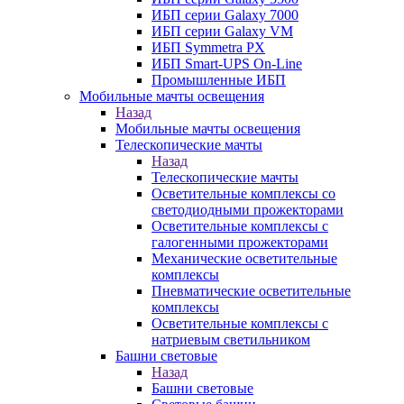
ИБП серии Galaxy 7000
ИБП серии Galaxy VM
ИБП Symmetra PX
ИБП Smart-UPS On-Line
Промышленные ИБП
Мобильные мачты освещения
Назад
Мобильные мачты освещения
Телескопические мачты
Назад
Телескопические мачты
Осветительные комплексы со
светодиодными прожекторами
Осветительные комплексы с
галогенными прожекторами
Механические осветительные
комплексы
Пневматические осветительные
комплексы
Осветительные комплексы с
натриевым светильником
Башни световые
Назад
Башни световые