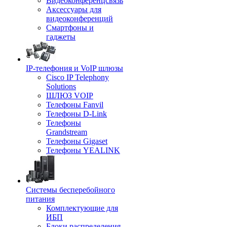
Видеоконференцсвязь
Аксессуары для
видеоконференций
Смартфоны и
гаджеты
IP-телефония и VoIP шлюзы
Cisco IP Telephony
Solutions
ШЛЮЗ VOIP
Телефоны Fanvil
Телефоны D-Link
Телефоны
Grandstream
Телефоны Gigaset
Телефоны YEALINK
Системы бесперебойного
питания
Комплектующие для
ИБП
Блоки распределения