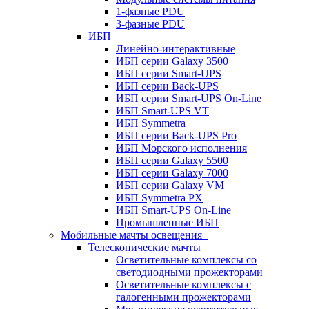
1-фазные PDU
3-фазные PDU
ИБП
Линейно-интерактивные
ИБП серии Galaxy 3500
ИБП серии Smart-UPS
ИБП серии Back-UPS
ИБП серии Smart-UPS On-Line
ИБП Smart-UPS VT
ИБП Symmetra
ИБП серии Back-UPS Pro
ИБП Морского исполнения
ИБП серии Galaxy 5500
ИБП серии Galaxy 7000
ИБП серии Galaxy VM
ИБП Symmetra PX
ИБП Smart-UPS On-Line
Промышленные ИБП
Мобильные мачты освещения
Телескопические мачты
Осветительные комплексы со
светодиодными прожекторами
Осветительные комплексы с
галогенными прожекторами