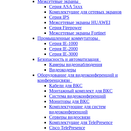
Межсетевые экраны
Серия ASA 5xxx
Комплектущие для сетевых экранов
Серия IPS
Межсетевые экраны HUAWEI
Серия Firepower
Межсетевые экраны Fortinet
Промышленные коммутаторы
Серия IE-1000
Серия IE-2000
Серия IE-3000
Безопасность и автоматизация
Камеры видеонаблюдения
Видеокодеры
Оборудование для видеоконференций и
конференцсвязи
Кабели для ВКС
Монтажный комплект для ВКС
Система видеоконференций
Мониторы для ВКС
Комплектующие для систем
видеоконференций
Серверы видеосвязи
Комплектущие для TelePresence
Cisco TelePresence