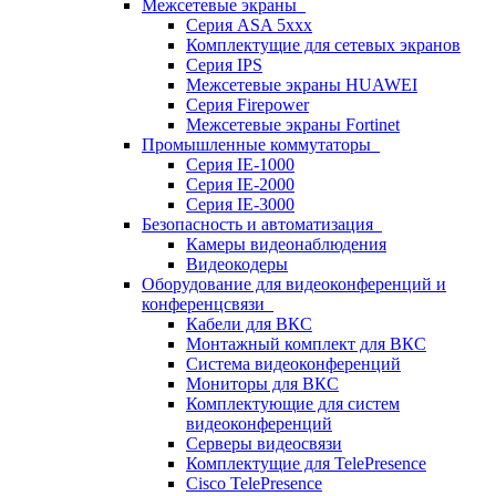
Межсетевые экраны
Серия ASA 5xxx
Комплектущие для сетевых экранов
Серия IPS
Межсетевые экраны HUAWEI
Серия Firepower
Межсетевые экраны Fortinet
Промышленные коммутаторы
Серия IE-1000
Серия IE-2000
Серия IE-3000
Безопасность и автоматизация
Камеры видеонаблюдения
Видеокодеры
Оборудование для видеоконференций и
конференцсвязи
Кабели для ВКС
Монтажный комплект для ВКС
Система видеоконференций
Мониторы для ВКС
Комплектующие для систем
видеоконференций
Серверы видеосвязи
Комплектущие для TelePresence
Cisco TelePresence