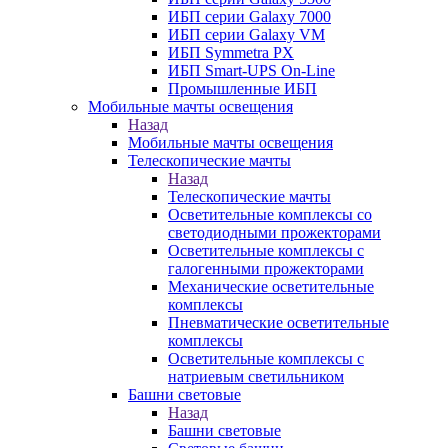
ИБП серии Galaxy 7000
ИБП серии Galaxy VM
ИБП Symmetra PX
ИБП Smart-UPS On-Line
Промышленные ИБП
Мобильные мачты освещения
Назад
Мобильные мачты освещения
Телескопические мачты
Назад
Телескопические мачты
Осветительные комплексы со
светодиодными прожекторами
Осветительные комплексы с
галогенными прожекторами
Механические осветительные
комплексы
Пневматические осветительные
комплексы
Осветительные комплексы с
натриевым светильником
Башни световые
Назад
Башни световые