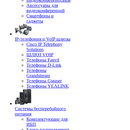
Видеоконференцсвязь
Аксессуары для
видеоконференций
Смартфоны и
гаджеты
IP-телефония и VoIP шлюзы
Cisco IP Telephony
Solutions
ШЛЮЗ VOIP
Телефоны Fanvil
Телефоны D-Link
Телефоны
Grandstream
Телефоны Gigaset
Телефоны YEALINK
Системы бесперебойного
питания
Комплектующие для
ИБП
Блоки распределения