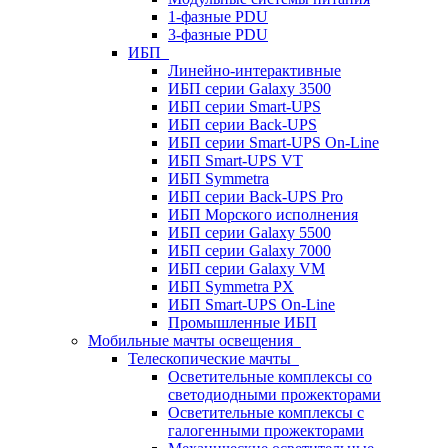
1-фазные PDU
3-фазные PDU
ИБП
Линейно-интерактивные
ИБП серии Galaxy 3500
ИБП серии Smart-UPS
ИБП серии Back-UPS
ИБП серии Smart-UPS On-Line
ИБП Smart-UPS VT
ИБП Symmetra
ИБП серии Back-UPS Pro
ИБП Морского исполнения
ИБП серии Galaxy 5500
ИБП серии Galaxy 7000
ИБП серии Galaxy VM
ИБП Symmetra PX
ИБП Smart-UPS On-Line
Промышленные ИБП
Мобильные мачты освещения
Телескопические мачты
Осветительные комплексы со
светодиодными прожекторами
Осветительные комплексы с
галогенными прожекторами