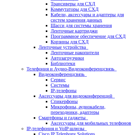
Трансиверы для СХД
Коммутаторы для СХД
Кабели, аксессуары и адаптеры для
систем хранения данных
Шасси для системы хранения
Ленточные картриджи
Программное обеспечение для СХД
Корзины для СХД
Ленточные устройства
Ленточные накопители
Автозагрузчики
Библиотеки
Телефония и Аудио-Видеоконференцсвязь
Видеоконференцсвязь
Сервис
Системы
IP-телефоны
Аксессуары для видеоконференций
Спикерфоны
Микрофоны, аудиокабели,
переходники, адаптеры
Смартфоны и гаджеты
Аксессуары для мобильных телефонов
IP-телефония и VoIP шлюзы
Cisco IP Telephony Solutions