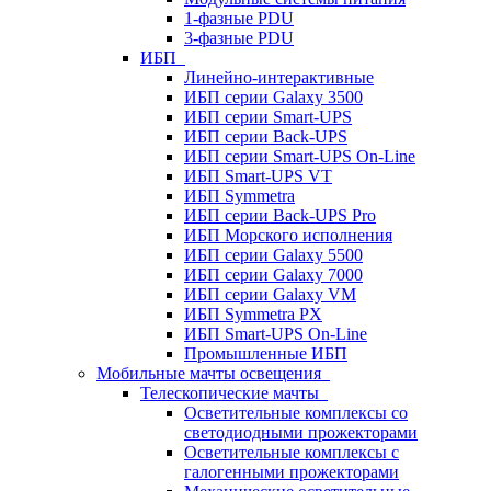
1-фазные PDU
3-фазные PDU
ИБП
Линейно-интерактивные
ИБП серии Galaxy 3500
ИБП серии Smart-UPS
ИБП серии Back-UPS
ИБП серии Smart-UPS On-Line
ИБП Smart-UPS VT
ИБП Symmetra
ИБП серии Back-UPS Pro
ИБП Морского исполнения
ИБП серии Galaxy 5500
ИБП серии Galaxy 7000
ИБП серии Galaxy VM
ИБП Symmetra PX
ИБП Smart-UPS On-Line
Промышленные ИБП
Мобильные мачты освещения
Телескопические мачты
Осветительные комплексы со
светодиодными прожекторами
Осветительные комплексы с
галогенными прожекторами