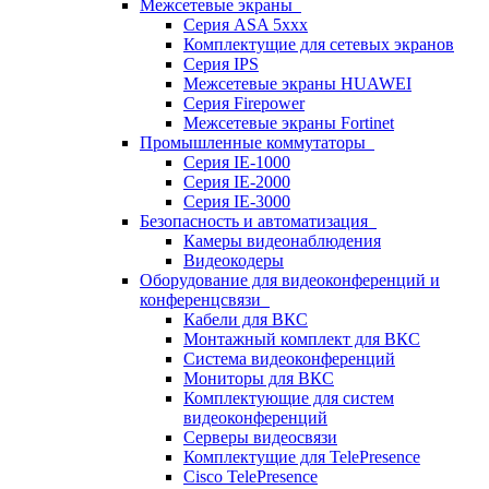
Межсетевые экраны
Серия ASA 5xxx
Комплектущие для сетевых экранов
Серия IPS
Межсетевые экраны HUAWEI
Серия Firepower
Межсетевые экраны Fortinet
Промышленные коммутаторы
Серия IE-1000
Серия IE-2000
Серия IE-3000
Безопасность и автоматизация
Камеры видеонаблюдения
Видеокодеры
Оборудование для видеоконференций и
конференцсвязи
Кабели для ВКС
Монтажный комплект для ВКС
Система видеоконференций
Мониторы для ВКС
Комплектующие для систем
видеоконференций
Серверы видеосвязи
Комплектущие для TelePresence
Cisco TelePresence