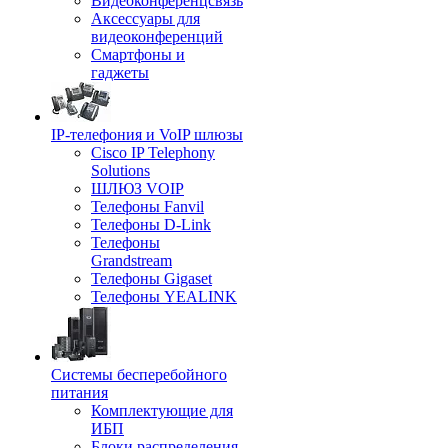
Видеоконференцсвязь
Аксессуары для
видеоконференций
Смартфоны и
гаджеты
IP-телефония и VoIP шлюзы
Cisco IP Telephony
Solutions
ШЛЮЗ VOIP
Телефоны Fanvil
Телефоны D-Link
Телефоны
Grandstream
Телефоны Gigaset
Телефоны YEALINK
Системы бесперебойного
питания
Комплектующие для
ИБП
Блоки распределения