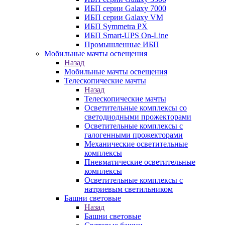
ИБП серии Galaxy 7000
ИБП серии Galaxy VM
ИБП Symmetra PX
ИБП Smart-UPS On-Line
Промышленные ИБП
Мобильные мачты освещения
Назад
Мобильные мачты освещения
Телескопические мачты
Назад
Телескопические мачты
Осветительные комплексы со
светодиодными прожекторами
Осветительные комплексы с
галогенными прожекторами
Механические осветительные
комплексы
Пневматические осветительные
комплексы
Осветительные комплексы с
натриевым светильником
Башни световые
Назад
Башни световые