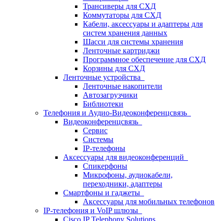
Трансиверы для СХД
Коммутаторы для СХД
Кабели, аксессуары и адаптеры для
систем хранения данных
Шасси для системы хранения
Ленточные картриджи
Программное обеспечение для СХД
Корзины для СХД
Ленточные устройства
Ленточные накопители
Автозагрузчики
Библиотеки
Телефония и Аудио-Видеоконференцсвязь
Видеоконференцсвязь
Сервис
Системы
IP-телефоны
Аксессуары для видеоконференций
Спикерфоны
Микрофоны, аудиокабели,
переходники, адаптеры
Смартфоны и гаджеты
Аксессуары для мобильных телефонов
IP-телефония и VoIP шлюзы
Cisco IP Telephony Solutions