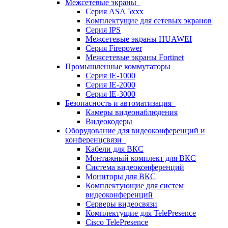
Межсетевые экраны
Серия ASA 5xxx
Комплектущие для сетевых экранов
Серия IPS
Межсетевые экраны HUAWEI
Серия Firepower
Межсетевые экраны Fortinet
Промышленные коммутаторы
Серия IE-1000
Серия IE-2000
Серия IE-3000
Безопасность и автоматизация
Камеры видеонаблюдения
Видеокодеры
Оборудование для видеоконференций и
конференцсвязи
Кабели для ВКС
Монтажный комплект для ВКС
Система видеоконференций
Мониторы для ВКС
Комплектующие для систем
видеоконференций
Серверы видеосвязи
Комплектущие для TelePresence
Cisco TelePresence