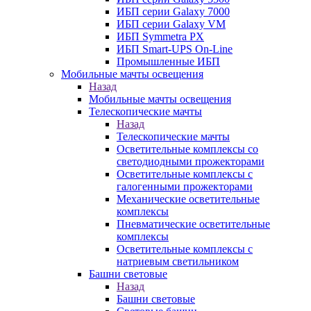
ИБП серии Galaxy 7000
ИБП серии Galaxy VM
ИБП Symmetra PX
ИБП Smart-UPS On-Line
Промышленные ИБП
Мобильные мачты освещения
Назад
Мобильные мачты освещения
Телескопические мачты
Назад
Телескопические мачты
Осветительные комплексы со
светодиодными прожекторами
Осветительные комплексы с
галогенными прожекторами
Механические осветительные
комплексы
Пневматические осветительные
комплексы
Осветительные комплексы с
натриевым светильником
Башни световые
Назад
Башни световые