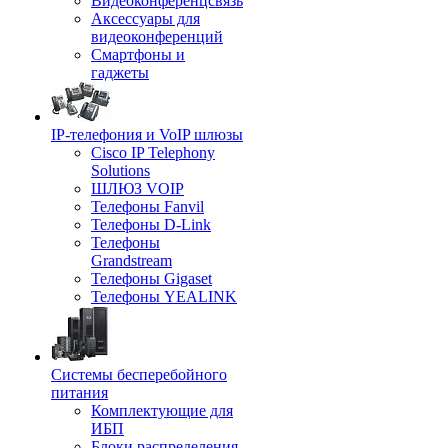
Видеоконференцсвязь
Аксессуары для
видеоконференций
Смартфоны и
гаджеты
IP-телефония и VoIP шлюзы
Cisco IP Telephony
Solutions
ШЛЮЗ VOIP
Телефоны Fanvil
Телефоны D-Link
Телефоны
Grandstream
Телефоны Gigaset
Телефоны YEALINK
Системы бесперебойного
питания
Комплектующие для
ИБП
Блоки распределения