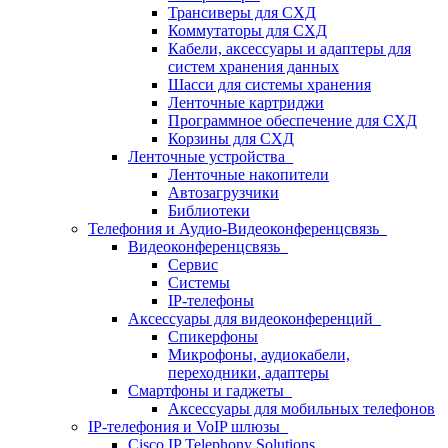
Трансиверы для СХД
Коммутаторы для СХД
Кабели, аксессуары и адаптеры для
систем хранения данных
Шасси для системы хранения
Ленточные картриджи
Программное обеспечение для СХД
Корзины для СХД
Ленточные устройства
Ленточные накопители
Автозагрузчики
Библиотеки
Телефония и Аудио-Видеоконференцсвязь
Видеоконференцсвязь
Сервис
Системы
IP-телефоны
Аксессуары для видеоконференций
Спикерфоны
Микрофоны, аудиокабели,
переходники, адаптеры
Смартфоны и гаджеты
Аксессуары для мобильных телефонов
IP-телефония и VoIP шлюзы
Cisco IP Telephony Solutions