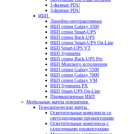
1-фазные PDU
3-фазные PDU
ИБП
Линейно-интерактивные
ИБП серии Galaxy 3500
ИБП серии Smart-UPS
ИБП серии Back-UPS
ИБП серии Smart-UPS On-Line
ИБП Smart-UPS VT
ИБП Symmetra
ИБП серии Back-UPS Pro
ИБП Морского исполнения
ИБП серии Galaxy 5500
ИБП серии Galaxy 7000
ИБП серии Galaxy VM
ИБП Symmetra PX
ИБП Smart-UPS On-Line
Промышленные ИБП
Мобильные мачты освещения
Телескопические мачты
Осветительные комплексы со
светодиодными прожекторами
Осветительные комплексы с
галогенными прожекторами