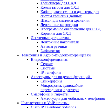
Трансиверы для СХД
Коммутаторы для СХД
Кабели, аксессуары и адаптеры для
систем хранения данных
Шасси для системы хранения
Ленточные картриджи
Программное обеспечение для СХД
Корзины для СХД
Ленточные устройства
Ленточные накопители
Автозагрузчики
Библиотеки
Телефония и Аудио-Видеоконференцсвязь
Видеоконференцсвязь
Сервис
Системы
IP-телефоны
Аксессуары для видеоконференций
Спикерфоны
Микрофоны, аудиокабели,
переходники, адаптеры
Смартфоны и гаджеты
Аксессуары для мобильных телефонов
IP-телефония и VoIP шлюзы
Cisco IP Telephony Solutions