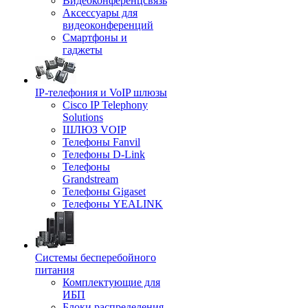
Видеоконференцсвязь
Аксессуары для
видеоконференций
Смартфоны и
гаджеты
IP-телефония и VoIP шлюзы
Cisco IP Telephony
Solutions
ШЛЮЗ VOIP
Телефоны Fanvil
Телефоны D-Link
Телефоны
Grandstream
Телефоны Gigaset
Телефоны YEALINK
Системы бесперебойного
питания
Комплектующие для
ИБП
Блоки распределения