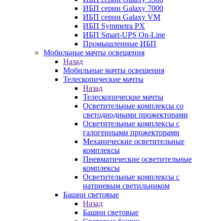
ИБП серии Galaxy 7000
ИБП серии Galaxy VM
ИБП Symmetra PX
ИБП Smart-UPS On-Line
Промышленные ИБП
Мобильные мачты освещения
Назад
Мобильные мачты освещения
Телескопические мачты
Назад
Телескопические мачты
Осветительные комплексы со
светодиодными прожекторами
Осветительные комплексы с
галогенными прожекторами
Механические осветительные
комплексы
Пневматические осветительные
комплексы
Осветительные комплексы с
натриевым светильником
Башни световые
Назад
Башни световые