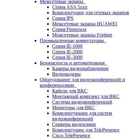
Межсетевые экраны
Серия ASA 5xxx
Комплектущие для сетевых экранов
Серия IPS
Межсетевые экраны HUAWEI
Серия Firepower
Межсетевые экраны Fortinet
Промышленные коммутаторы
Серия IE-1000
Серия IE-2000
Серия IE-3000
Безопасность и автоматизация
Камеры видеонаблюдения
Видеокодеры
Оборудование для видеоконференций и
конференцсвязи
Кабели для ВКС
Монтажный комплект для ВКС
Система видеоконференций
Мониторы для ВКС
Комплектующие для систем
видеоконференций
Серверы видеосвязи
Комплектущие для TelePresence
Cisco TelePresence