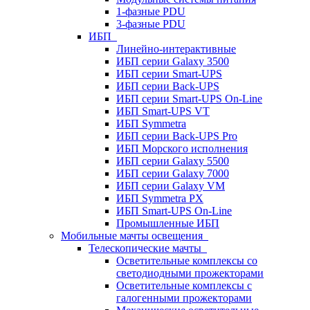
1-фазные PDU
3-фазные PDU
ИБП
Линейно-интерактивные
ИБП серии Galaxy 3500
ИБП серии Smart-UPS
ИБП серии Back-UPS
ИБП серии Smart-UPS On-Line
ИБП Smart-UPS VT
ИБП Symmetra
ИБП серии Back-UPS Pro
ИБП Морского исполнения
ИБП серии Galaxy 5500
ИБП серии Galaxy 7000
ИБП серии Galaxy VM
ИБП Symmetra PX
ИБП Smart-UPS On-Line
Промышленные ИБП
Мобильные мачты освещения
Телескопические мачты
Осветительные комплексы со
светодиодными прожекторами
Осветительные комплексы с
галогенными прожекторами