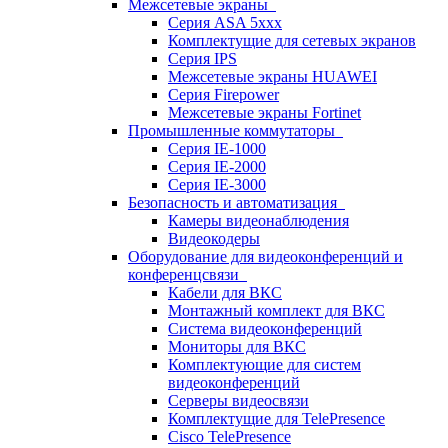
Межсетевые экраны
Серия ASA 5xxx
Комплектущие для сетевых экранов
Серия IPS
Межсетевые экраны HUAWEI
Серия Firepower
Межсетевые экраны Fortinet
Промышленные коммутаторы
Серия IE-1000
Серия IE-2000
Серия IE-3000
Безопасность и автоматизация
Камеры видеонаблюдения
Видеокодеры
Оборудование для видеоконференций и
конференцсвязи
Кабели для ВКС
Монтажный комплект для ВКС
Система видеоконференций
Мониторы для ВКС
Комплектующие для систем
видеоконференций
Серверы видеосвязи
Комплектущие для TelePresence
Cisco TelePresence