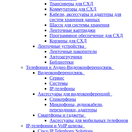
Трансиверы для СХД
Коммутаторы для СХД
Кабели, аксессуары и адаптеры для
систем хранения данных
Шасси для системы хранения
Ленточные картриджи
Программное обеспечение для СХД
Корзины для СХД
Ленточные устройства
Ленточные накопители
Автозагрузчики
Библиотеки
Телефония и Аудио-Видеоконференцсвязь
Видеоконференцсвязь
Сервис
Системы
IP-телефоны
Аксессуары для видеоконференций
Спикерфоны
Микрофоны, аудиокабели,
переходники, адаптеры
Смартфоны и гаджеты
Аксессуары для мобильных телефонов
IP-телефония и VoIP шлюзы
Cisco IP Telephony Solutions