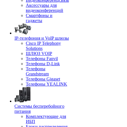
Видеоконференцсвязь
Аксессуары для
видеоконференций
Смартфоны и
гаджеты
IP-телефония и VoIP шлюзы
Cisco IP Telephony
Solutions
ШЛЮЗ VOIP
Телефоны Fanvil
Телефоны D-Link
Телефоны
Grandstream
Телефоны Gigaset
Телефоны YEALINK
Системы бесперебойного
питания
Комплектующие для
ИБП
Блоки распределения