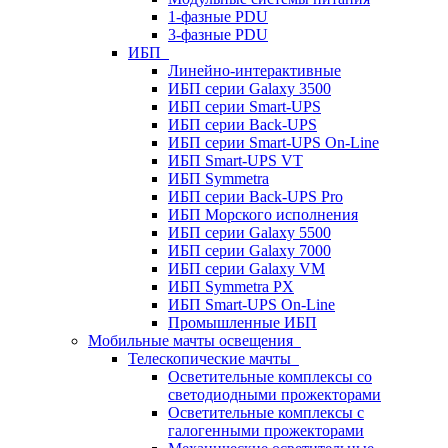
1-фазные PDU
3-фазные PDU
ИБП
Линейно-интерактивные
ИБП серии Galaxy 3500
ИБП серии Smart-UPS
ИБП серии Back-UPS
ИБП серии Smart-UPS On-Line
ИБП Smart-UPS VT
ИБП Symmetra
ИБП серии Back-UPS Pro
ИБП Морского исполнения
ИБП серии Galaxy 5500
ИБП серии Galaxy 7000
ИБП серии Galaxy VM
ИБП Symmetra PX
ИБП Smart-UPS On-Line
Промышленные ИБП
Мобильные мачты освещения
Телескопические мачты
Осветительные комплексы со
светодиодными прожекторами
Осветительные комплексы с
галогенными прожекторами