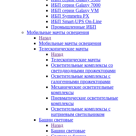
ИБП серии Galaxy 7000
ИБП серии Galaxy VM
ИБП Symmetra PX
ИБП Smart-UPS On-Line
Промышленные ИБП
Мобильные мачты освещения
Назад
Мобильные мачты освещения
Телескопические мачты
Назад
Телескопические мачты
Осветительные комплексы со
светодиодными прожекторами
Осветительные комплексы с
галогенными прожекторами
Механические осветительные
комплексы
Пневматические осветительные
комплексы
Осветительные комплексы с
натриевым светильником
Башни световые
Назад
Башни световые