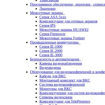
Трансиверы
Программное обеспечение, лицензии , серви
Лицензии
Межсетевые экраны
Серия ASA 5xxx
Комплектущие для сетевых экранов
Серия IPS
Межсетевые экраны HUAWEI
Серия Firepower
Межсетевые экраны Fortinet
Промышленные коммутаторы
Серия IE-1000
Серия IE-2000
Серия IE-3000
Безопасность и автоматизация
Камеры видеонаблюдения
Видеокодеры
Оборудование для видеоконференций и конф
Кабели для ВКС
Монтажный комплект для ВКС
Система видеоконференций
Мониторы для ВКС
Комплектующие для систем видеоконф
Серверы видеосвязи
Комплектущие для TelePresence