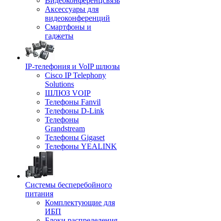
Видеоконференцсвязь
Аксессуары для
видеоконференций
Смартфоны и
гаджеты
IP-телефония и VoIP шлюзы
Cisco IP Telephony
Solutions
ШЛЮЗ VOIP
Телефоны Fanvil
Телефоны D-Link
Телефоны
Grandstream
Телефоны Gigaset
Телефоны YEALINK
Системы бесперебойного
питания
Комплектующие для
ИБП
Блоки распределения