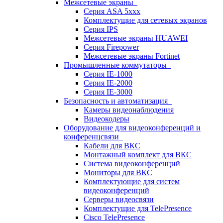
Межсетевые экраны
Серия ASA 5xxx
Комплектущие для сетевых экранов
Серия IPS
Межсетевые экраны HUAWEI
Серия Firepower
Межсетевые экраны Fortinet
Промышленные коммутаторы
Серия IE-1000
Серия IE-2000
Серия IE-3000
Безопасность и автоматизация
Камеры видеонаблюдения
Видеокодеры
Оборудование для видеоконференций и
конференцсвязи
Кабели для ВКС
Монтажный комплект для ВКС
Система видеоконференций
Мониторы для ВКС
Комплектующие для систем
видеоконференций
Серверы видеосвязи
Комплектущие для TelePresence
Cisco TelePresence