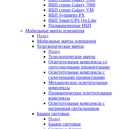
ИБП серии Galaxy 7000
ИБП серии Galaxy VM
ИБП Symmetra PX
ИБП Smart-UPS On-Line
Промышленные ИБП
Мобильные мачты освещения
Назад
Мобильные мачты освещения
Телескопические мачты
Назад
Телескопические мачты
Осветительные комплексы со
светодиодными прожекторами
Осветительные комплексы с
галогенными прожекторами
Механические осветительные
комплексы
Пневматические осветительные
комплексы
Осветительные комплексы с
натриевым светильником
Башни световые
Назад
Башни световые