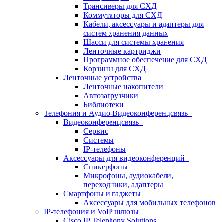
Трансиверы для СХД
Коммутаторы для СХД
Кабели, аксессуары и адаптеры для
систем хранения данных
Шасси для системы хранения
Ленточные картриджи
Программное обеспечение для СХД
Корзины для СХД
Ленточные устройства
Ленточные накопители
Автозагрузчики
Библиотеки
Телефония и Аудио-Видеоконференцсвязь
Видеоконференцсвязь
Сервис
Системы
IP-телефоны
Аксессуары для видеоконференций
Спикерфоны
Микрофоны, аудиокабели,
переходники, адаптеры
Смартфоны и гаджеты
Аксессуары для мобильных телефонов
IP-телефония и VoIP шлюзы
Cisco IP Telephony Solutions