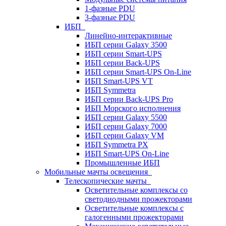
1-фазные PDU
3-фазные PDU
ИБП
Линейно-интерактивные
ИБП серии Galaxy 3500
ИБП серии Smart-UPS
ИБП серии Back-UPS
ИБП серии Smart-UPS On-Line
ИБП Smart-UPS VT
ИБП Symmetra
ИБП серии Back-UPS Pro
ИБП Морского исполнения
ИБП серии Galaxy 5500
ИБП серии Galaxy 7000
ИБП серии Galaxy VM
ИБП Symmetra PX
ИБП Smart-UPS On-Line
Промышленные ИБП
Мобильные мачты освещения
Телескопические мачты
Осветительные комплексы со
светодиодными прожекторами
Осветительные комплексы с
галогенными прожекторами