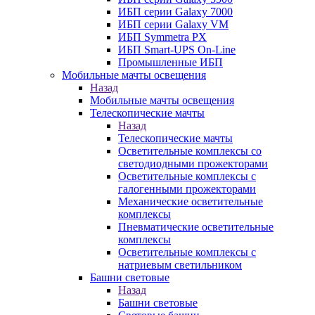
ИБП серии Galaxy 7000
ИБП серии Galaxy VM
ИБП Symmetra PX
ИБП Smart-UPS On-Line
Промышленные ИБП
Мобильные мачты освещения
Назад
Мобильные мачты освещения
Телескопические мачты
Назад
Телескопические мачты
Осветительные комплексы со
светодиодными прожекторами
Осветительные комплексы с
галогенными прожекторами
Механические осветительные
комплексы
Пневматические осветительные
комплексы
Осветительные комплексы с
натриевым светильником
Башни световые
Назад
Башни световые