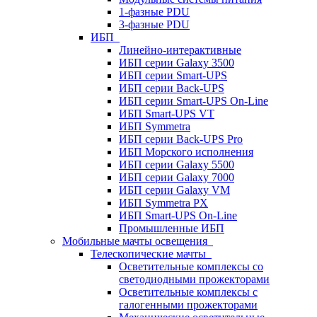
1-фазные PDU
3-фазные PDU
ИБП
Линейно-интерактивные
ИБП серии Galaxy 3500
ИБП серии Smart-UPS
ИБП серии Back-UPS
ИБП серии Smart-UPS On-Line
ИБП Smart-UPS VT
ИБП Symmetra
ИБП серии Back-UPS Pro
ИБП Морского исполнения
ИБП серии Galaxy 5500
ИБП серии Galaxy 7000
ИБП серии Galaxy VM
ИБП Symmetra PX
ИБП Smart-UPS On-Line
Промышленные ИБП
Мобильные мачты освещения
Телескопические мачты
Осветительные комплексы со
светодиодными прожекторами
Осветительные комплексы с
галогенными прожекторами