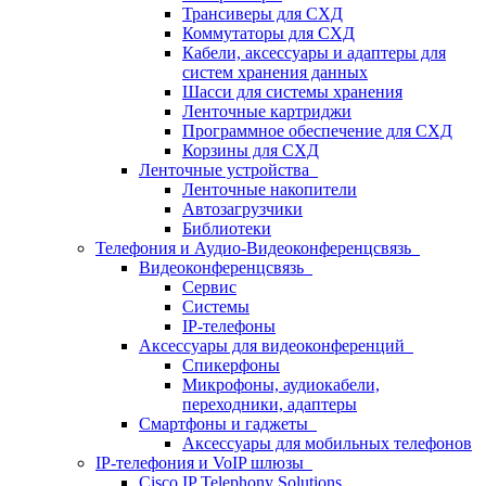
Трансиверы для СХД
Коммутаторы для СХД
Кабели, аксессуары и адаптеры для
систем хранения данных
Шасси для системы хранения
Ленточные картриджи
Программное обеспечение для СХД
Корзины для СХД
Ленточные устройства
Ленточные накопители
Автозагрузчики
Библиотеки
Телефония и Аудио-Видеоконференцсвязь
Видеоконференцсвязь
Сервис
Системы
IP-телефоны
Аксессуары для видеоконференций
Спикерфоны
Микрофоны, аудиокабели,
переходники, адаптеры
Смартфоны и гаджеты
Аксессуары для мобильных телефонов
IP-телефония и VoIP шлюзы
Cisco IP Telephony Solutions