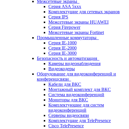
Межсетевые экраны
Серия ASA 5xxx
Комплектущие для сетевых экранов
Серия IPS
Межсетевые экраны HUAWEI
Серия Firepower
Межсетевые экраны Fortinet
Промышленные коммутаторы
Серия IE-1000
Серия IE-2000
Серия IE-3000
Безопасность и автоматизация
Камеры видеонаблюдения
Видеокодеры
Оборудование для видеоконференций и
конференцсвязи
Кабели для ВКС
Монтажный комплект для ВКС
Система видеоконференций
Мониторы для ВКС
Комплектующие для систем
видеоконференций
Серверы видеосвязи
Комплектущие для TelePresence
Cisco TelePresence