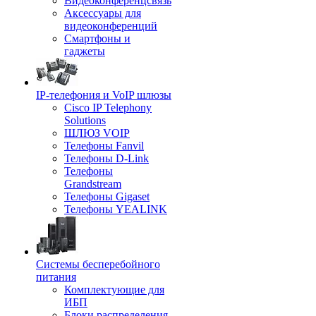
Видеоконференцсвязь
Аксессуары для
видеоконференций
Смартфоны и
гаджеты
IP-телефония и VoIP шлюзы
Cisco IP Telephony
Solutions
ШЛЮЗ VOIP
Телефоны Fanvil
Телефоны D-Link
Телефоны
Grandstream
Телефоны Gigaset
Телефоны YEALINK
Системы бесперебойного
питания
Комплектующие для
ИБП
Блоки распределения