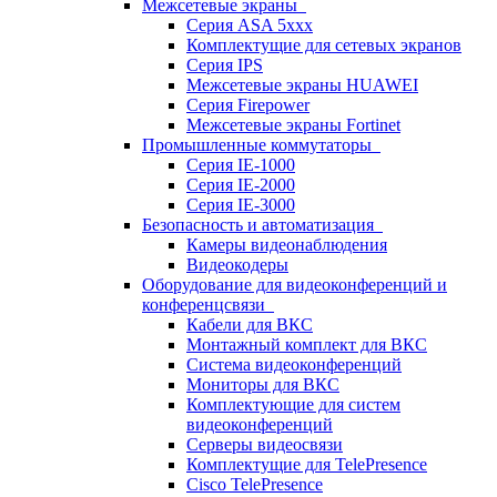
Межсетевые экраны
Серия ASA 5xxx
Комплектущие для сетевых экранов
Серия IPS
Межсетевые экраны HUAWEI
Серия Firepower
Межсетевые экраны Fortinet
Промышленные коммутаторы
Серия IE-1000
Серия IE-2000
Серия IE-3000
Безопасность и автоматизация
Камеры видеонаблюдения
Видеокодеры
Оборудование для видеоконференций и
конференцсвязи
Кабели для ВКС
Монтажный комплект для ВКС
Система видеоконференций
Мониторы для ВКС
Комплектующие для систем
видеоконференций
Серверы видеосвязи
Комплектущие для TelePresence
Cisco TelePresence