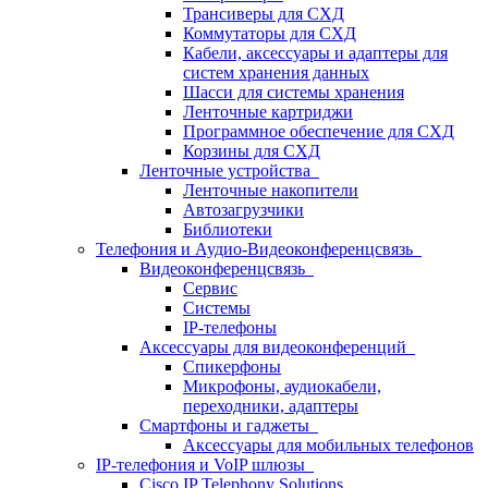
Трансиверы для СХД
Коммутаторы для СХД
Кабели, аксессуары и адаптеры для
систем хранения данных
Шасси для системы хранения
Ленточные картриджи
Программное обеспечение для СХД
Корзины для СХД
Ленточные устройства
Ленточные накопители
Автозагрузчики
Библиотеки
Телефония и Аудио-Видеоконференцсвязь
Видеоконференцсвязь
Сервис
Системы
IP-телефоны
Аксессуары для видеоконференций
Спикерфоны
Микрофоны, аудиокабели,
переходники, адаптеры
Смартфоны и гаджеты
Аксессуары для мобильных телефонов
IP-телефония и VoIP шлюзы
Cisco IP Telephony Solutions