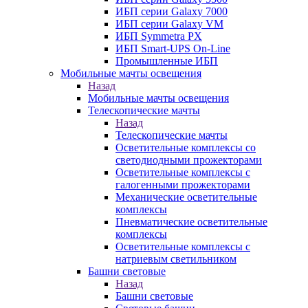
ИБП серии Galaxy 7000
ИБП серии Galaxy VM
ИБП Symmetra PX
ИБП Smart-UPS On-Line
Промышленные ИБП
Мобильные мачты освещения
Назад
Мобильные мачты освещения
Телескопические мачты
Назад
Телескопические мачты
Осветительные комплексы со
светодиодными прожекторами
Осветительные комплексы с
галогенными прожекторами
Механические осветительные
комплексы
Пневматические осветительные
комплексы
Осветительные комплексы с
натриевым светильником
Башни световые
Назад
Башни световые