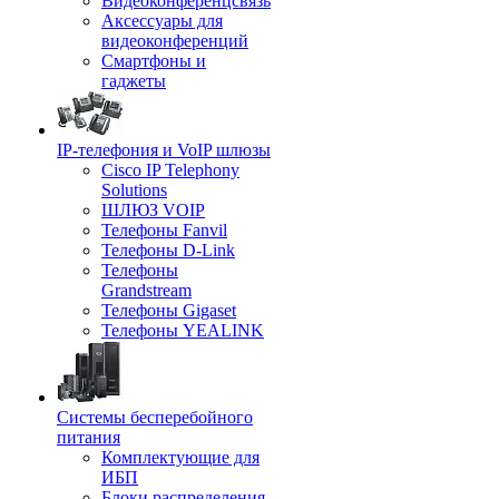
Видеоконференцсвязь
Аксессуары для
видеоконференций
Смартфоны и
гаджеты
IP-телефония и VoIP шлюзы
Cisco IP Telephony
Solutions
ШЛЮЗ VOIP
Телефоны Fanvil
Телефоны D-Link
Телефоны
Grandstream
Телефоны Gigaset
Телефоны YEALINK
Системы бесперебойного
питания
Комплектующие для
ИБП
Блоки распределения