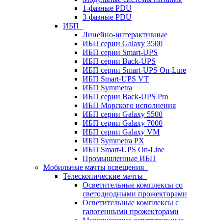
1-фазные PDU
3-фазные PDU
ИБП
Линейно-интерактивные
ИБП серии Galaxy 3500
ИБП серии Smart-UPS
ИБП серии Back-UPS
ИБП серии Smart-UPS On-Line
ИБП Smart-UPS VT
ИБП Symmetra
ИБП серии Back-UPS Pro
ИБП Морского исполнения
ИБП серии Galaxy 5500
ИБП серии Galaxy 7000
ИБП серии Galaxy VM
ИБП Symmetra PX
ИБП Smart-UPS On-Line
Промышленные ИБП
Мобильные мачты освещения
Телескопические мачты
Осветительные комплексы со
светодиодными прожекторами
Осветительные комплексы с
галогенными прожекторами