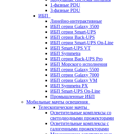
1-фазные PDU
3-фазные PDU
ИБП
Линейно-интерактивные
ИБП серии Galaxy 3500
ИБП серии Smart-UPS
ИБП серии Back-UPS
ИБП серии Smart-UPS On-Line
ИБП Smart-UPS VT
ИБП Symmetra
ИБП серии Back-UPS Pro
ИБП Морского исполнения
ИБП серии Galaxy 5500
ИБП серии Galaxy 7000
ИБП серии Galaxy VM
ИБП Symmetra PX
ИБП Smart-UPS On-Line
Промышленные ИБП
Мобильные мачты освещения
Телескопические мачты
Осветительные комплексы со
светодиодными прожекторами
Осветительные комплексы с
галогенными прожекторами