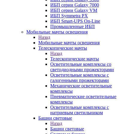
ИБП серии Galaxy 7000
ИБП серии Galaxy VM
ИБП Symmetra PX
ИБП Smart-UPS On-Line
Промышленные ИБП
Мобильные мачты освещения
Назад
Мобильные мачты освещения
Телескопические мачты
Назад
Телескопические мачты
Осветительные комплексы со
светодиодными прожекторами
Осветительные комплексы с
галогенными прожекторами
Механические осветительные
комплексы
Пневматические осветительные
комплексы
Осветительные комплексы с
натриевым светильником
Башни световые
Назад
Башни световые