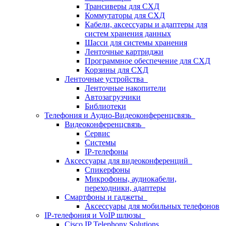
Трансиверы для СХД
Коммутаторы для СХД
Кабели, аксессуары и адаптеры для
систем хранения данных
Шасси для системы хранения
Ленточные картриджи
Программное обеспечение для СХД
Корзины для СХД
Ленточные устройства
Ленточные накопители
Автозагрузчики
Библиотеки
Телефония и Аудио-Видеоконференцсвязь
Видеоконференцсвязь
Сервис
Системы
IP-телефоны
Аксессуары для видеоконференций
Спикерфоны
Микрофоны, аудиокабели,
переходники, адаптеры
Смартфоны и гаджеты
Аксессуары для мобильных телефонов
IP-телефония и VoIP шлюзы
Cisco IP Telephony Solutions