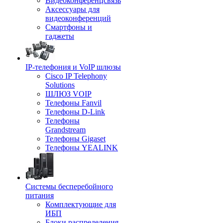
Видеоконференцсвязь
Аксессуары для
видеоконференций
Смартфоны и
гаджеты
IP-телефония и VoIP шлюзы
Cisco IP Telephony
Solutions
ШЛЮЗ VOIP
Телефоны Fanvil
Телефоны D-Link
Телефоны
Grandstream
Телефоны Gigaset
Телефоны YEALINK
Системы бесперебойного
питания
Комплектующие для
ИБП
Блоки распределения