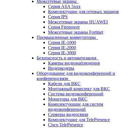
Межсетевые экраны
Серия ASA 5xxx
Комплектущие для сетевых экранов
Серия IPS
Межсетевые экраны HUAWEI
Серия Firepower
Межсетевые экраны Fortinet
Промышленные коммутаторы
Серия IE-1000
Серия IE-2000
Серия IE-3000
Безопасность и автоматизация
Камеры видеонаблюдения
Видеокодеры
Оборудование для видеоконференций и
конференцсвязи
Кабели для ВКС
Монтажный комплект для ВКС
Система видеоконференций
Мониторы для ВКС
Комплектующие для систем
видеоконференций
Серверы видеосвязи
Комплектущие для TelePresence
Cisco TelePresence