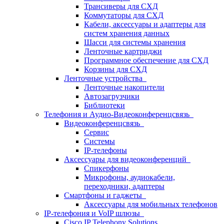
Трансиверы для СХД
Коммутаторы для СХД
Кабели, аксессуары и адаптеры для
систем хранения данных
Шасси для системы хранения
Ленточные картриджи
Программное обеспечение для СХД
Корзины для СХД
Ленточные устройства
Ленточные накопители
Автозагрузчики
Библиотеки
Телефония и Аудио-Видеоконференцсвязь
Видеоконференцсвязь
Сервис
Системы
IP-телефоны
Аксессуары для видеоконференций
Спикерфоны
Микрофоны, аудиокабели,
переходники, адаптеры
Смартфоны и гаджеты
Аксессуары для мобильных телефонов
IP-телефония и VoIP шлюзы
Cisco IP Telephony Solutions