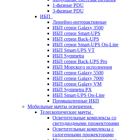
1-фазные PDU
3-фазные PDU
ИБП
Линейно-интерактивные
ИБП серии Galaxy 3500
ИБП серии Smart-UPS
ИБП серии Back-UPS
ИБП серии Smart-UPS On-Line
ИБП Smart-UPS VT
ИБП Symmetra
ИБП серии Back-UPS Pro
ИБП Морского исполнения
ИБП серии Galaxy 5500
ИБП серии Galaxy 7000
ИБП серии Galaxy VM
ИБП Symmetra PX
ИБП Smart-UPS On-Line
Промышленные ИБП
Мобильные мачты освещения
Телескопические мачты
Осветительные комплексы со
светодиодными прожекторами
Осветительные комплексы с
галогенными прожекторами