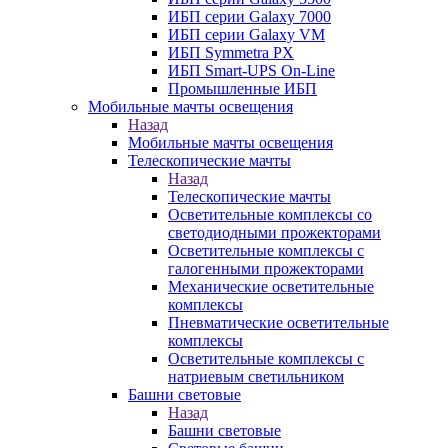
ИБП серии Galaxy 7000
ИБП серии Galaxy VM
ИБП Symmetra PX
ИБП Smart-UPS On-Line
Промышленные ИБП
Мобильные мачты освещения
Назад
Мобильные мачты освещения
Телескопические мачты
Назад
Телескопические мачты
Осветительные комплексы со
светодиодными прожекторами
Осветительные комплексы с
галогенными прожекторами
Механические осветительные
комплексы
Пневматические осветительные
комплексы
Осветительные комплексы с
натриевым светильником
Башни световые
Назад
Башни световые