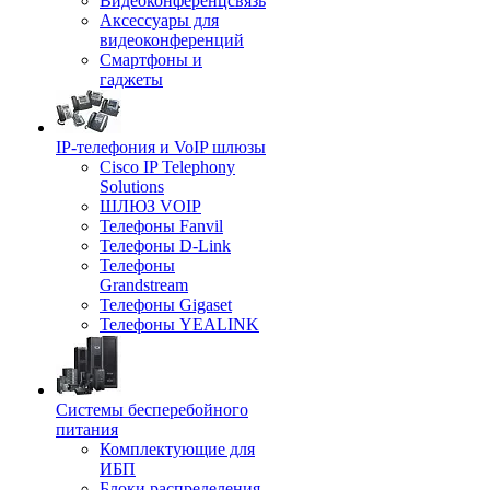
Видеоконференцсвязь
Аксессуары для
видеоконференций
Смартфоны и
гаджеты
IP-телефония и VoIP шлюзы
Cisco IP Telephony
Solutions
ШЛЮЗ VOIP
Телефоны Fanvil
Телефоны D-Link
Телефоны
Grandstream
Телефоны Gigaset
Телефоны YEALINK
Системы бесперебойного
питания
Комплектующие для
ИБП
Блоки распределения