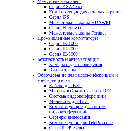
Межсетевые экраны
Серия ASA 5xxx
Комплектущие для сетевых экранов
Серия IPS
Межсетевые экраны HUAWEI
Серия Firepower
Межсетевые экраны Fortinet
Промышленные коммутаторы
Серия IE-1000
Серия IE-2000
Серия IE-3000
Безопасность и автоматизация
Камеры видеонаблюдения
Видеокодеры
Оборудование для видеоконференций и
конференцсвязи
Кабели для ВКС
Монтажный комплект для ВКС
Система видеоконференций
Мониторы для ВКС
Комплектующие для систем
видеоконференций
Серверы видеосвязи
Комплектущие для TelePresence
Cisco TelePresence