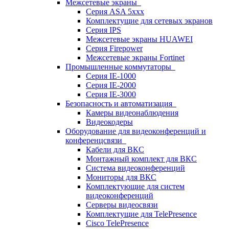
Межсетевые экраны
Серия ASA 5xxx
Комплектущие для сетевых экранов
Серия IPS
Межсетевые экраны HUAWEI
Серия Firepower
Межсетевые экраны Fortinet
Промышленные коммутаторы
Серия IE-1000
Серия IE-2000
Серия IE-3000
Безопасность и автоматизация
Камеры видеонаблюдения
Видеокодеры
Оборудование для видеоконференций и
конференцсвязи
Кабели для ВКС
Монтажный комплект для ВКС
Система видеоконференций
Мониторы для ВКС
Комплектующие для систем
видеоконференций
Серверы видеосвязи
Комплектущие для TelePresence
Cisco TelePresence