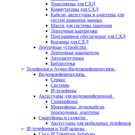
Трансиверы для СХД
Коммутаторы для СХД
Кабели, аксессуары и адаптеры для
систем хранения данных
Шасси для системы хранения
Ленточные картриджи
Программное обеспечение для СХД
Корзины для СХД
Ленточные устройства
Ленточные накопители
Автозагрузчики
Библиотеки
Телефония и Аудио-Видеоконференцсвязь
Видеоконференцсвязь
Сервис
Системы
IP-телефоны
Аксессуары для видеоконференций
Спикерфоны
Микрофоны, аудиокабели,
переходники, адаптеры
Смартфоны и гаджеты
Аксессуары для мобильных телефонов
IP-телефония и VoIP шлюзы
Cisco IP Telephony Solutions