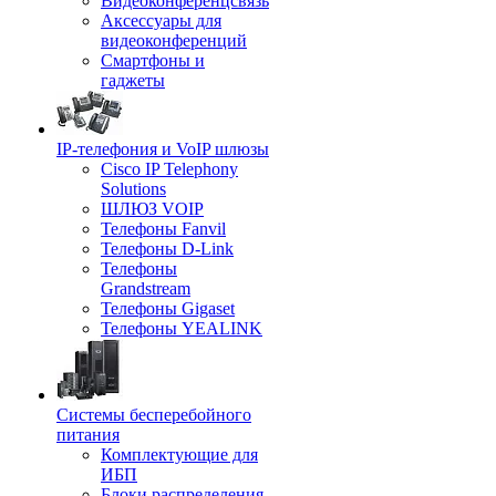
Видеоконференцсвязь
Аксессуары для
видеоконференций
Смартфоны и
гаджеты
IP-телефония и VoIP шлюзы
Cisco IP Telephony
Solutions
ШЛЮЗ VOIP
Телефоны Fanvil
Телефоны D-Link
Телефоны
Grandstream
Телефоны Gigaset
Телефоны YEALINK
Системы бесперебойного
питания
Комплектующие для
ИБП
Блоки распределения