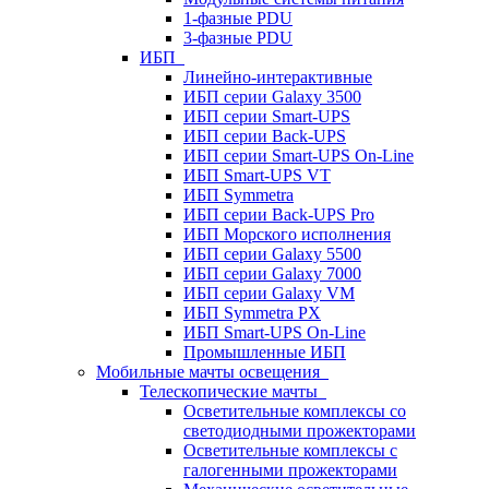
1-фазные PDU
3-фазные PDU
ИБП
Линейно-интерактивные
ИБП серии Galaxy 3500
ИБП серии Smart-UPS
ИБП серии Back-UPS
ИБП серии Smart-UPS On-Line
ИБП Smart-UPS VT
ИБП Symmetra
ИБП серии Back-UPS Pro
ИБП Морского исполнения
ИБП серии Galaxy 5500
ИБП серии Galaxy 7000
ИБП серии Galaxy VM
ИБП Symmetra PX
ИБП Smart-UPS On-Line
Промышленные ИБП
Мобильные мачты освещения
Телескопические мачты
Осветительные комплексы со
светодиодными прожекторами
Осветительные комплексы с
галогенными прожекторами