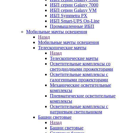
ИБП серии Galaxy 7000
ИБП серии Galaxy VM
ИБП Symmetra PX
ИБП Smart-UPS On-Line
Промышленные ИБП
Мобильные мачты освещения
Назад
Мобильные мачты освещения
Телескопические мачты
Назад
Телескопические мачты
Осветительные комплексы со
светодиодными прожекторами
Осветительные комплексы с
галогенными прожекторами
Механические осветительные
комплексы
Пневматические осветительные
комплексы
Осветительные комплексы с
натриевым светильником
Башни световые
Назад
Башни световые