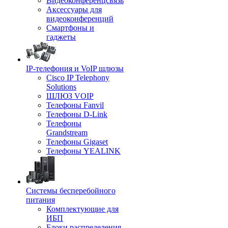
Видеоконференцсвязь
Аксессуары для
видеоконференций
Смартфоны и
гаджеты
IP-телефония и VoIP шлюзы
Cisco IP Telephony
Solutions
ШЛЮЗ VOIP
Телефоны Fanvil
Телефоны D-Link
Телефоны
Grandstream
Телефоны Gigaset
Телефоны YEALINK
Системы бесперебойного
питания
Комплектующие для
ИБП
Блоки распределения