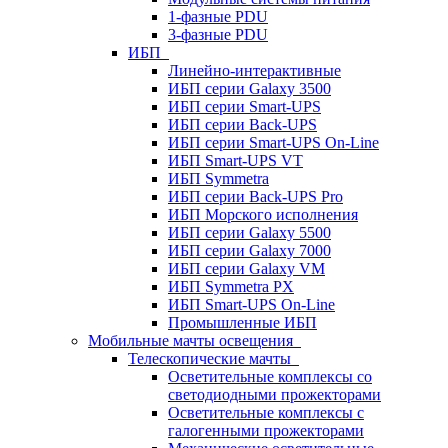
1-фазные PDU
3-фазные PDU
ИБП
Линейно-интерактивные
ИБП серии Galaxy 3500
ИБП серии Smart-UPS
ИБП серии Back-UPS
ИБП серии Smart-UPS On-Line
ИБП Smart-UPS VT
ИБП Symmetra
ИБП серии Back-UPS Pro
ИБП Морского исполнения
ИБП серии Galaxy 5500
ИБП серии Galaxy 7000
ИБП серии Galaxy VM
ИБП Symmetra PX
ИБП Smart-UPS On-Line
Промышленные ИБП
Мобильные мачты освещения
Телескопические мачты
Осветительные комплексы со
светодиодными прожекторами
Осветительные комплексы с
галогенными прожекторами