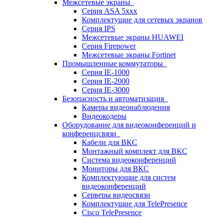
Межсетевые экраны
Серия ASA 5xxx
Комплектущие для сетевых экранов
Серия IPS
Межсетевые экраны HUAWEI
Серия Firepower
Межсетевые экраны Fortinet
Промышленные коммутаторы
Серия IE-1000
Серия IE-2000
Серия IE-3000
Безопасность и автоматизация
Камеры видеонаблюдения
Видеокодеры
Оборудование для видеоконференций и
конференцсвязи
Кабели для ВКС
Монтажный комплект для ВКС
Система видеоконференций
Мониторы для ВКС
Комплектующие для систем
видеоконференций
Серверы видеосвязи
Комплектущие для TelePresence
Cisco TelePresence