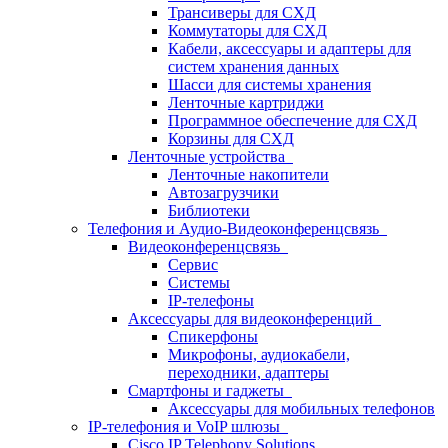
Трансиверы для СХД
Коммутаторы для СХД
Кабели, аксессуары и адаптеры для
систем хранения данных
Шасси для системы хранения
Ленточные картриджи
Программное обеспечение для СХД
Корзины для СХД
Ленточные устройства
Ленточные накопители
Автозагрузчики
Библиотеки
Телефония и Аудио-Видеоконференцсвязь
Видеоконференцсвязь
Сервис
Системы
IP-телефоны
Аксессуары для видеоконференций
Спикерфоны
Микрофоны, аудиокабели,
переходники, адаптеры
Смартфоны и гаджеты
Аксессуары для мобильных телефонов
IP-телефония и VoIP шлюзы
Cisco IP Telephony Solutions