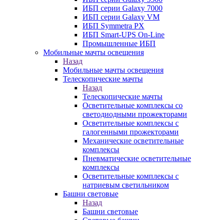
ИБП серии Galaxy 7000
ИБП серии Galaxy VM
ИБП Symmetra PX
ИБП Smart-UPS On-Line
Промышленные ИБП
Мобильные мачты освещения
Назад
Мобильные мачты освещения
Телескопические мачты
Назад
Телескопические мачты
Осветительные комплексы со
светодиодными прожекторами
Осветительные комплексы с
галогенными прожекторами
Механические осветительные
комплексы
Пневматические осветительные
комплексы
Осветительные комплексы с
натриевым светильником
Башни световые
Назад
Башни световые