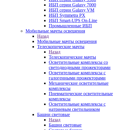
ИБП серии Galaxy 7000
ИБП серии Galaxy VM
ИБП Symmetra PX
ИБП Smart-UPS On-Line
Промышленные ИБП
Мобильные мачты освещения
Назад
Мобильные мачты освещения
Телескопические мачты
Назад
Телескопические мачты
Осветительные комплексы со
светодиодными прожекторами
Осветительные комплексы с
галогенными прожекторами
Механические осветительные
комплексы
Пневматические осветительные
комплексы
Осветительные комплексы с
натриевым светильником
Башни световые
Назад
Башни световые