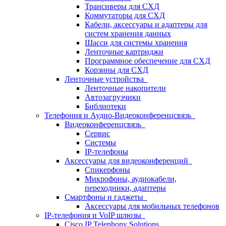
Трансиверы для СХД
Коммутаторы для СХД
Кабели, аксессуары и адаптеры для
систем хранения данных
Шасси для системы хранения
Ленточные картриджи
Программное обеспечение для СХД
Корзины для СХД
Ленточные устройства
Ленточные накопители
Автозагрузчики
Библиотеки
Телефония и Аудио-Видеоконференцсвязь
Видеоконференцсвязь
Сервис
Системы
IP-телефоны
Аксессуары для видеоконференций
Спикерфоны
Микрофоны, аудиокабели,
переходники, адаптеры
Смартфоны и гаджеты
Аксессуары для мобильных телефонов
IP-телефония и VoIP шлюзы
Cisco IP Telephony Solutions