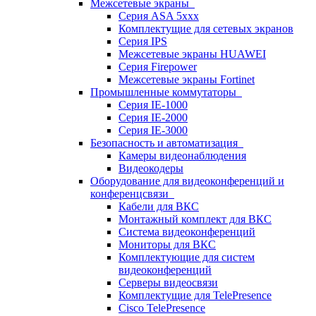
Межсетевые экраны
Серия ASA 5xxx
Комплектущие для сетевых экранов
Серия IPS
Межсетевые экраны HUAWEI
Серия Firepower
Межсетевые экраны Fortinet
Промышленные коммутаторы
Серия IE-1000
Серия IE-2000
Серия IE-3000
Безопасность и автоматизация
Камеры видеонаблюдения
Видеокодеры
Оборудование для видеоконференций и
конференцсвязи
Кабели для ВКС
Монтажный комплект для ВКС
Система видеоконференций
Мониторы для ВКС
Комплектующие для систем
видеоконференций
Серверы видеосвязи
Комплектущие для TelePresence
Cisco TelePresence