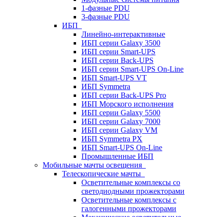
1-фазные PDU
3-фазные PDU
ИБП
Линейно-интерактивные
ИБП серии Galaxy 3500
ИБП серии Smart-UPS
ИБП серии Back-UPS
ИБП серии Smart-UPS On-Line
ИБП Smart-UPS VT
ИБП Symmetra
ИБП серии Back-UPS Pro
ИБП Морского исполнения
ИБП серии Galaxy 5500
ИБП серии Galaxy 7000
ИБП серии Galaxy VM
ИБП Symmetra PX
ИБП Smart-UPS On-Line
Промышленные ИБП
Мобильные мачты освещения
Телескопические мачты
Осветительные комплексы со
светодиодными прожекторами
Осветительные комплексы с
галогенными прожекторами