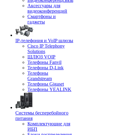
Видеоконференцсвязь
Аксессуары для
видеоконференций
Смартфоны и
гаджеты
IP-телефония и VoIP шлюзы
Cisco IP Telephony
Solutions
ШЛЮЗ VOIP
Телефоны Fanvil
Телефоны D-Link
Телефоны
Grandstream
Телефоны Gigaset
Телефоны YEALINK
Системы бесперебойного
питания
Комплектующие для
ИБП
Блоки распределения