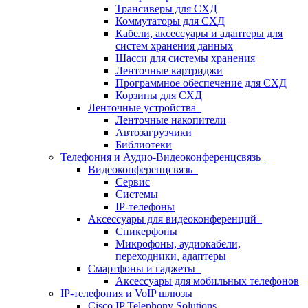
Трансиверы для СХД
Коммутаторы для СХД
Кабели, аксессуары и адаптеры для
систем хранения данных
Шасси для системы хранения
Ленточные картриджи
Программное обеспечение для СХД
Корзины для СХД
Ленточные устройства
Ленточные накопители
Автозагрузчики
Библиотеки
Телефония и Аудио-Видеоконференцсвязь
Видеоконференцсвязь
Сервис
Системы
IP-телефоны
Аксессуары для видеоконференций
Спикерфоны
Микрофоны, аудиокабели,
переходники, адаптеры
Смартфоны и гаджеты
Аксессуары для мобильных телефонов
IP-телефония и VoIP шлюзы
Cisco IP Telephony Solutions