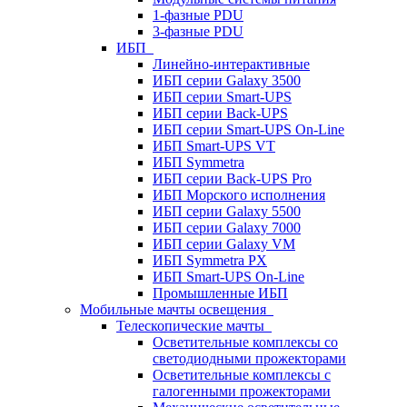
1-фазные PDU
3-фазные PDU
ИБП
Линейно-интерактивные
ИБП серии Galaxy 3500
ИБП серии Smart-UPS
ИБП серии Back-UPS
ИБП серии Smart-UPS On-Line
ИБП Smart-UPS VT
ИБП Symmetra
ИБП серии Back-UPS Pro
ИБП Морского исполнения
ИБП серии Galaxy 5500
ИБП серии Galaxy 7000
ИБП серии Galaxy VM
ИБП Symmetra PX
ИБП Smart-UPS On-Line
Промышленные ИБП
Мобильные мачты освещения
Телескопические мачты
Осветительные комплексы со
светодиодными прожекторами
Осветительные комплексы с
галогенными прожекторами