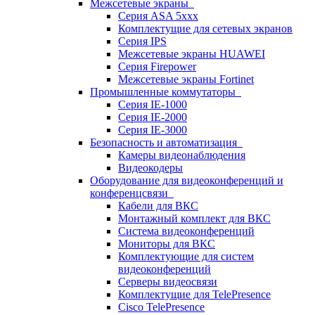
Межсетевые экраны
Серия ASA 5xxx
Комплектущие для сетевых экранов
Серия IPS
Межсетевые экраны HUAWEI
Серия Firepower
Межсетевые экраны Fortinet
Промышленные коммутаторы
Серия IE-1000
Серия IE-2000
Серия IE-3000
Безопасность и автоматизация
Камеры видеонаблюдения
Видеокодеры
Оборудование для видеоконференций и
конференцсвязи
Кабели для ВКС
Монтажный комплект для ВКС
Система видеоконференций
Мониторы для ВКС
Комплектующие для систем
видеоконференций
Серверы видеосвязи
Комплектущие для TelePresence
Cisco TelePresence