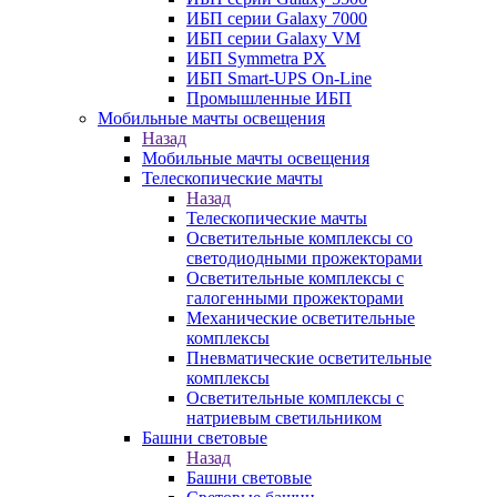
ИБП серии Galaxy 7000
ИБП серии Galaxy VM
ИБП Symmetra PX
ИБП Smart-UPS On-Line
Промышленные ИБП
Мобильные мачты освещения
Назад
Мобильные мачты освещения
Телескопические мачты
Назад
Телескопические мачты
Осветительные комплексы со
светодиодными прожекторами
Осветительные комплексы с
галогенными прожекторами
Механические осветительные
комплексы
Пневматические осветительные
комплексы
Осветительные комплексы с
натриевым светильником
Башни световые
Назад
Башни световые