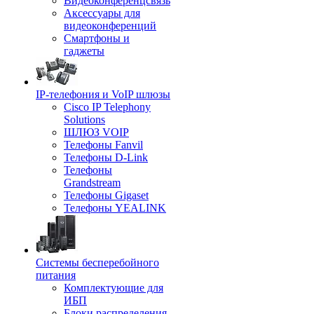
Видеоконференцсвязь
Аксессуары для
видеоконференций
Смартфоны и
гаджеты
IP-телефония и VoIP шлюзы
Cisco IP Telephony
Solutions
ШЛЮЗ VOIP
Телефоны Fanvil
Телефоны D-Link
Телефоны
Grandstream
Телефоны Gigaset
Телефоны YEALINK
Системы бесперебойного
питания
Комплектующие для
ИБП
Блоки распределения