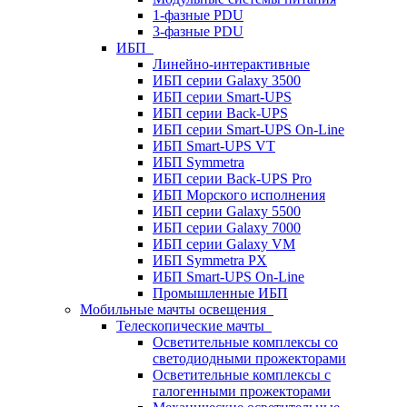
1-фазные PDU
3-фазные PDU
ИБП
Линейно-интерактивные
ИБП серии Galaxy 3500
ИБП серии Smart-UPS
ИБП серии Back-UPS
ИБП серии Smart-UPS On-Line
ИБП Smart-UPS VT
ИБП Symmetra
ИБП серии Back-UPS Pro
ИБП Морского исполнения
ИБП серии Galaxy 5500
ИБП серии Galaxy 7000
ИБП серии Galaxy VM
ИБП Symmetra PX
ИБП Smart-UPS On-Line
Промышленные ИБП
Мобильные мачты освещения
Телескопические мачты
Осветительные комплексы со
светодиодными прожекторами
Осветительные комплексы с
галогенными прожекторами