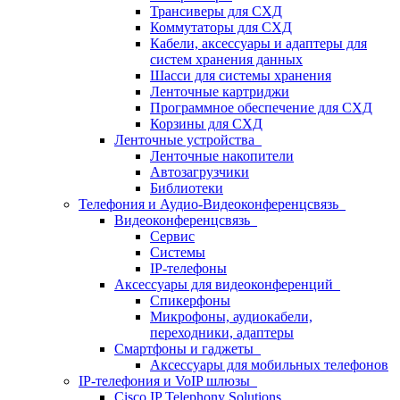
Трансиверы для СХД
Коммутаторы для СХД
Кабели, аксессуары и адаптеры для
систем хранения данных
Шасси для системы хранения
Ленточные картриджи
Программное обеспечение для СХД
Корзины для СХД
Ленточные устройства
Ленточные накопители
Автозагрузчики
Библиотеки
Телефония и Аудио-Видеоконференцсвязь
Видеоконференцсвязь
Сервис
Системы
IP-телефоны
Аксессуары для видеоконференций
Спикерфоны
Микрофоны, аудиокабели,
переходники, адаптеры
Смартфоны и гаджеты
Аксессуары для мобильных телефонов
IP-телефония и VoIP шлюзы
Cisco IP Telephony Solutions