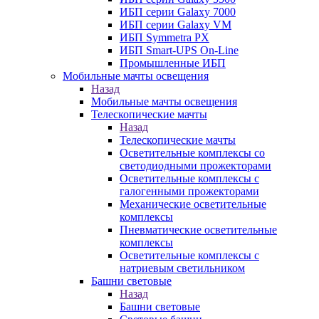
ИБП серии Galaxy 7000
ИБП серии Galaxy VM
ИБП Symmetra PX
ИБП Smart-UPS On-Line
Промышленные ИБП
Мобильные мачты освещения
Назад
Мобильные мачты освещения
Телескопические мачты
Назад
Телескопические мачты
Осветительные комплексы со
светодиодными прожекторами
Осветительные комплексы с
галогенными прожекторами
Механические осветительные
комплексы
Пневматические осветительные
комплексы
Осветительные комплексы с
натриевым светильником
Башни световые
Назад
Башни световые