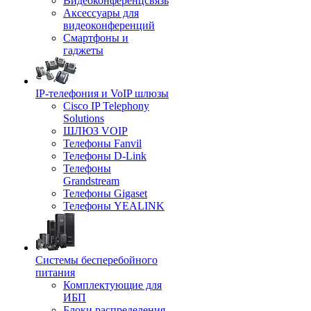
Видеоконференцсвязь
Аксессуары для
видеоконференций
Смартфоны и
гаджеты
IP-телефония и VoIP шлюзы
Cisco IP Telephony
Solutions
ШЛЮЗ VOIP
Телефоны Fanvil
Телефоны D-Link
Телефоны
Grandstream
Телефоны Gigaset
Телефоны YEALINK
Системы бесперебойного
питания
Комплектующие для
ИБП
Блоки распределения