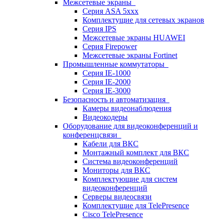
Межсетевые экраны
Серия ASA 5xxx
Комплектущие для сетевых экранов
Серия IPS
Межсетевые экраны HUAWEI
Серия Firepower
Межсетевые экраны Fortinet
Промышленные коммутаторы
Серия IE-1000
Серия IE-2000
Серия IE-3000
Безопасность и автоматизация
Камеры видеонаблюдения
Видеокодеры
Оборудование для видеоконференций и
конференцсвязи
Кабели для ВКС
Монтажный комплект для ВКС
Система видеоконференций
Мониторы для ВКС
Комплектующие для систем
видеоконференций
Серверы видеосвязи
Комплектущие для TelePresence
Cisco TelePresence