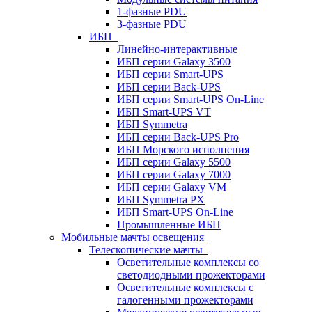
1-фазные PDU
3-фазные PDU
ИБП
Линейно-интерактивные
ИБП серии Galaxy 3500
ИБП серии Smart-UPS
ИБП серии Back-UPS
ИБП серии Smart-UPS On-Line
ИБП Smart-UPS VT
ИБП Symmetra
ИБП серии Back-UPS Pro
ИБП Морского исполнения
ИБП серии Galaxy 5500
ИБП серии Galaxy 7000
ИБП серии Galaxy VM
ИБП Symmetra PX
ИБП Smart-UPS On-Line
Промышленные ИБП
Мобильные мачты освещения
Телескопические мачты
Осветительные комплексы со
светодиодными прожекторами
Осветительные комплексы с
галогенными прожекторами