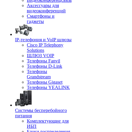
Видеоконференцсвязь
Аксессуары для
видеоконференций
Смартфоны и
гаджеты
IP-телефония и VoIP шлюзы
Cisco IP Telephony
Solutions
ШЛЮЗ VOIP
Телефоны Fanvil
Телефоны D-Link
Телефоны
Grandstream
Телефоны Gigaset
Телефоны YEALINK
Системы бесперебойного
питания
Комплектующие для
ИБП
Блоки распределения