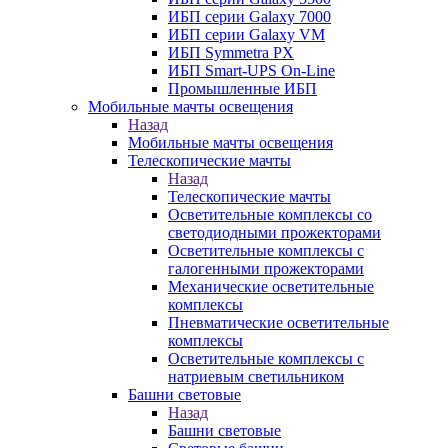
ИБП серии Galaxy 7000
ИБП серии Galaxy VM
ИБП Symmetra PX
ИБП Smart-UPS On-Line
Промышленные ИБП
Мобильные мачты освещения
Назад
Мобильные мачты освещения
Телескопические мачты
Назад
Телескопические мачты
Осветительные комплексы со
светодиодными прожекторами
Осветительные комплексы с
галогенными прожекторами
Механические осветительные
комплексы
Пневматические осветительные
комплексы
Осветительные комплексы с
натриевым светильником
Башни световые
Назад
Башни световые