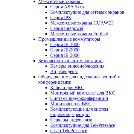
Межсетевые экраны
Серия ASA 5xxx
Комплектущие для сетевых экранов
Серия IPS
Межсетевые экраны HUAWEI
Серия Firepower
Межсетевые экраны Fortinet
Промышленные коммутаторы
Серия IE-1000
Серия IE-2000
Серия IE-3000
Безопасность и автоматизация
Камеры видеонаблюдения
Видеокодеры
Оборудование для видеоконференций и
конференцсвязи
Кабели для ВКС
Монтажный комплект для ВКС
Система видеоконференций
Мониторы для ВКС
Комплектующие для систем
видеоконференций
Серверы видеосвязи
Комплектущие для TelePresence
Cisco TelePresence