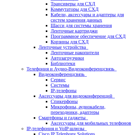
Трансиверы для СХД
Коммутаторы для СХД
Кабели, аксессуары и адаптеры для
систем хранения данных
Шасси для системы хранения
Ленточные картриджи
Программное обеспечение для СХД
Корзины для СХД
Ленточные устройства
Ленточные накопители
Автозагрузчики
Библиотеки
Телефония и Аудио-Видеоконференцсвязь
Видеоконференцсвязь
Сервис
Системы
IP-телефоны
Аксессуары для видеоконференций
Спикерфоны
Микрофоны, аудиокабели,
переходники, адаптеры
Смартфоны и гаджеты
Аксессуары для мобильных телефонов
IP-телефония и VoIP шлюзы
Cisco IP Telephony Solutions