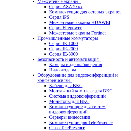
Межсетевые экраны
Серия ASA 5xxx
Комплектущие для сетевых экранов
Серия IPS
Межсетевые экраны HUAWEI
Серия Firepower
Межсетевые экраны Fortinet
Промышленные коммутаторы
Серия IE-1000
Серия IE-2000
Серия IE-3000
Безопасность и автоматизация
Камеры видеонаблюдения
Видеокодеры
Оборудование для видеоконференций и
конференцсвязи
Кабели для ВКС
Монтажный комплект для ВКС
Система видеоконференций
Мониторы для ВКС
Комплектующие для систем
видеоконференций
Серверы видеосвязи
Комплектущие для TelePresence
Cisco TelePresence