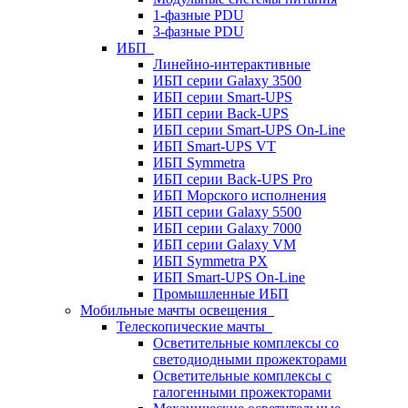
1-фазные PDU
3-фазные PDU
ИБП
Линейно-интерактивные
ИБП серии Galaxy 3500
ИБП серии Smart-UPS
ИБП серии Back-UPS
ИБП серии Smart-UPS On-Line
ИБП Smart-UPS VT
ИБП Symmetra
ИБП серии Back-UPS Pro
ИБП Морского исполнения
ИБП серии Galaxy 5500
ИБП серии Galaxy 7000
ИБП серии Galaxy VM
ИБП Symmetra PX
ИБП Smart-UPS On-Line
Промышленные ИБП
Мобильные мачты освещения
Телескопические мачты
Осветительные комплексы со
светодиодными прожекторами
Осветительные комплексы с
галогенными прожекторами