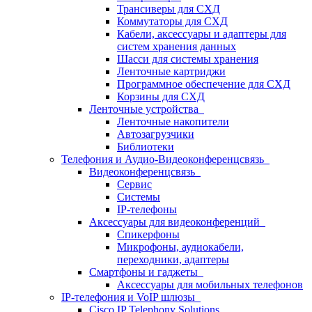
Трансиверы для СХД
Коммутаторы для СХД
Кабели, аксессуары и адаптеры для
систем хранения данных
Шасси для системы хранения
Ленточные картриджи
Программное обеспечение для СХД
Корзины для СХД
Ленточные устройства
Ленточные накопители
Автозагрузчики
Библиотеки
Телефония и Аудио-Видеоконференцсвязь
Видеоконференцсвязь
Сервис
Системы
IP-телефоны
Аксессуары для видеоконференций
Спикерфоны
Микрофоны, аудиокабели,
переходники, адаптеры
Смартфоны и гаджеты
Аксессуары для мобильных телефонов
IP-телефония и VoIP шлюзы
Cisco IP Telephony Solutions