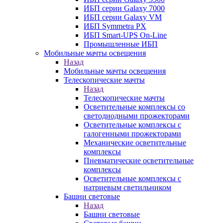
ИБП серии Galaxy 7000
ИБП серии Galaxy VM
ИБП Symmetra PX
ИБП Smart-UPS On-Line
Промышленные ИБП
Мобильные мачты освещения
Назад
Мобильные мачты освещения
Телескопические мачты
Назад
Телескопические мачты
Осветительные комплексы со
светодиодными прожекторами
Осветительные комплексы с
галогенными прожекторами
Механические осветительные
комплексы
Пневматические осветительные
комплексы
Осветительные комплексы с
натриевым светильником
Башни световые
Назад
Башни световые