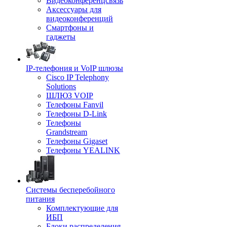
Видеоконференцсвязь
Аксессуары для
видеоконференций
Смартфоны и
гаджеты
IP-телефония и VoIP шлюзы
Cisco IP Telephony
Solutions
ШЛЮЗ VOIP
Телефоны Fanvil
Телефоны D-Link
Телефоны
Grandstream
Телефоны Gigaset
Телефоны YEALINK
Системы бесперебойного
питания
Комплектующие для
ИБП
Блоки распределения