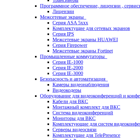
Трансиверы
Программное обеспечение, лицензии , серви
Лицензии
Межсетевые экраны
Серия ASA 5xxx
Комплектущие для сетевых экранов
Серия IPS
Межсетевые экраны HUAWEI
Серия Firepower
Межсетевые экраны Fortinet
Промышленные коммутаторы
Серия IE-1000
Серия IE-2000
Серия IE-3000
Безопасность и автоматизация
Камеры видеонаблюдения
Видеокодеры
Оборудование для видеоконференций и конф
Кабели для ВКС
Монтажный комплект для ВКС
Система видеоконференций
Мониторы для ВКС
Комплектующие для систем видеоконф
Серверы видеосвязи
Комплектущие для TelePresence