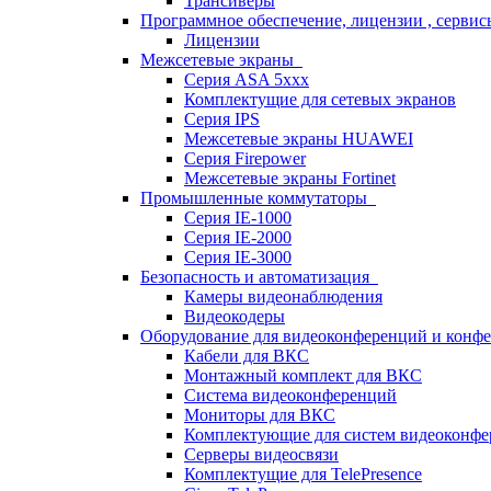
Трансиверы
Программное обеспечение, лицензии , серви
Лицензии
Межсетевые экраны
Серия ASA 5xxx
Комплектущие для сетевых экранов
Серия IPS
Межсетевые экраны HUAWEI
Серия Firepower
Межсетевые экраны Fortinet
Промышленные коммутаторы
Серия IE-1000
Серия IE-2000
Серия IE-3000
Безопасность и автоматизация
Камеры видеонаблюдения
Видеокодеры
Оборудование для видеоконференций и конф
Кабели для ВКС
Монтажный комплект для ВКС
Система видеоконференций
Мониторы для ВКС
Комплектующие для систем видеоконф
Серверы видеосвязи
Комплектущие для TelePresence