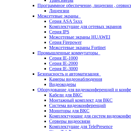
Трансиверы
Программное обеспечение, лицензии , серви
Лицензии
Межсетевые экраны
Серия ASA 5xxx
Комплектущие для сетевых экранов
Серия IPS
Межсетевые экраны HUAWEI
Серия Firepower
Межсетевые экраны Fortinet
Промышленные коммутаторы
Серия IE-1000
Серия IE-2000
Серия IE-3000
Безопасность и автоматизация
Камеры видеонаблюдения
Видеокодеры
Оборудование для видеоконференций и конф
Кабели для ВКС
Монтажный комплект для ВКС
Система видеоконференций
Мониторы для ВКС
Комплектующие для систем видеоконф
Серверы видеосвязи
Комплектущие для TelePresence