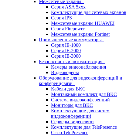
Межсетевые экраны
Серия ASA 5xxx
Комплектущие для сетевых экранов
Серия IPS
Межсетевые экраны HUAWEI
Серия Firepower
Межсетевые экраны Fortinet
Промышленные коммутаторы
Серия IE-1000
Серия IE-2000
Серия IE-3000
Безопасность и автоматизация
Камеры видеонаблюдения
Видеокодеры
Оборудование для видеоконференций и
конференцсвязи
Кабели для ВКС
Монтажный комплект для ВКС
Система видеоконференций
Мониторы для ВКС
Комплектующие для систем
видеоконференций
Серверы видеосвязи
Комплектущие для TelePresence
Cisco TelePresence