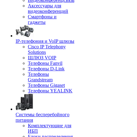
Видеоконференцсвязь
Аксессуары для
видеоконференций
Смартфоны и
гаджеты
IP-телефония и VoIP шлюзы
Cisco IP Telephony
Solutions
ШЛЮЗ VOIP
Телефоны Fanvil
Телефоны D-Link
Телефоны
Grandstream
Телефоны Gigaset
Телефоны YEALINK
Системы бесперебойного
питания
Комплектующие для
ИБП
Блоки распределения