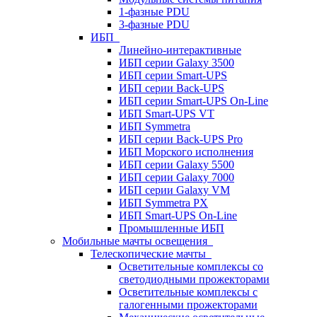
1-фазные PDU
3-фазные PDU
ИБП
Линейно-интерактивные
ИБП серии Galaxy 3500
ИБП серии Smart-UPS
ИБП серии Back-UPS
ИБП серии Smart-UPS On-Line
ИБП Smart-UPS VT
ИБП Symmetra
ИБП серии Back-UPS Pro
ИБП Морского исполнения
ИБП серии Galaxy 5500
ИБП серии Galaxy 7000
ИБП серии Galaxy VM
ИБП Symmetra PX
ИБП Smart-UPS On-Line
Промышленные ИБП
Мобильные мачты освещения
Телескопические мачты
Осветительные комплексы со
светодиодными прожекторами
Осветительные комплексы с
галогенными прожекторами