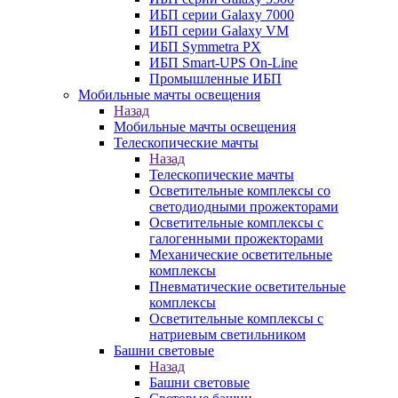
ИБП серии Galaxy 7000
ИБП серии Galaxy VM
ИБП Symmetra PX
ИБП Smart-UPS On-Line
Промышленные ИБП
Мобильные мачты освещения
Назад
Мобильные мачты освещения
Телескопические мачты
Назад
Телескопические мачты
Осветительные комплексы со
светодиодными прожекторами
Осветительные комплексы с
галогенными прожекторами
Механические осветительные
комплексы
Пневматические осветительные
комплексы
Осветительные комплексы с
натриевым светильником
Башни световые
Назад
Башни световые