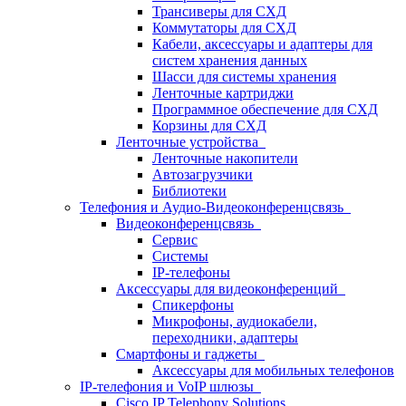
Трансиверы для СХД
Коммутаторы для СХД
Кабели, аксессуары и адаптеры для
систем хранения данных
Шасси для системы хранения
Ленточные картриджи
Программное обеспечение для СХД
Корзины для СХД
Ленточные устройства
Ленточные накопители
Автозагрузчики
Библиотеки
Телефония и Аудио-Видеоконференцсвязь
Видеоконференцсвязь
Сервис
Системы
IP-телефоны
Аксессуары для видеоконференций
Спикерфоны
Микрофоны, аудиокабели,
переходники, адаптеры
Смартфоны и гаджеты
Аксессуары для мобильных телефонов
IP-телефония и VoIP шлюзы
Cisco IP Telephony Solutions