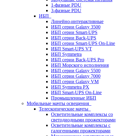
1-фазные PDU
3-фазные PDU
ИБП
Линейно-интерактивные
ИБП серии Galaxy 3500
ИБП серии Smart-UPS
ИБП серии Back-UPS
ИБП серии Smart-UPS On-Line
ИБП Smart-UPS VT
ИБП Symmetra
ИБП серии Back-UPS Pro
ИБП Морского исполнения
ИБП серии Galaxy 5500
ИБП серии Galaxy 7000
ИБП серии Galaxy VM
ИБП Symmetra PX
ИБП Smart-UPS On-Line
Промышленные ИБП
Мобильные мачты освещения
Телескопические мачты
Осветительные комплексы со
светодиодными прожекторами
Осветительные комплексы с
галогенными прожекторами