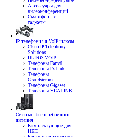
Видеоконференцсвязь
Аксессуары для
видеоконференций
Смартфоны и
гаджеты
IP-телефония и VoIP шлюзы
Cisco IP Telephony
Solutions
ШЛЮЗ VOIP
Телефоны Fanvil
Телефоны D-Link
Телефоны
Grandstream
Телефоны Gigaset
Телефоны YEALINK
Системы бесперебойного
питания
Комплектующие для
ИБП
Блоки распределения