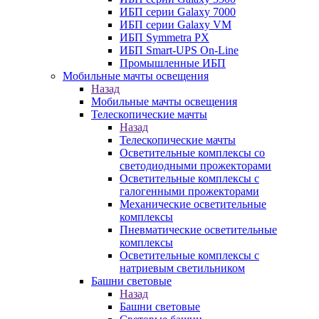
ИБП серии Galaxy 7000
ИБП серии Galaxy VM
ИБП Symmetra PX
ИБП Smart-UPS On-Line
Промышленные ИБП
Мобильные мачты освещения
Назад
Мобильные мачты освещения
Телескопические мачты
Назад
Телескопические мачты
Осветительные комплексы со
светодиодными прожекторами
Осветительные комплексы с
галогенными прожекторами
Механические осветительные
комплексы
Пневматические осветительные
комплексы
Осветительные комплексы с
натриевым светильником
Башни световые
Назад
Башни световые