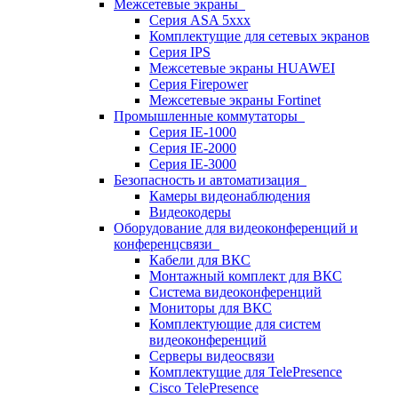
Межсетевые экраны
Серия ASA 5xxx
Комплектущие для сетевых экранов
Серия IPS
Межсетевые экраны HUAWEI
Серия Firepower
Межсетевые экраны Fortinet
Промышленные коммутаторы
Серия IE-1000
Серия IE-2000
Серия IE-3000
Безопасность и автоматизация
Камеры видеонаблюдения
Видеокодеры
Оборудование для видеоконференций и
конференцсвязи
Кабели для ВКС
Монтажный комплект для ВКС
Система видеоконференций
Мониторы для ВКС
Комплектующие для систем
видеоконференций
Серверы видеосвязи
Комплектущие для TelePresence
Cisco TelePresence