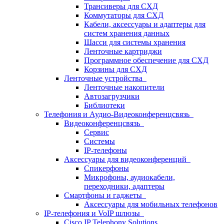
Трансиверы для СХД
Коммутаторы для СХД
Кабели, аксессуары и адаптеры для
систем хранения данных
Шасси для системы хранения
Ленточные картриджи
Программное обеспечение для СХД
Корзины для СХД
Ленточные устройства
Ленточные накопители
Автозагрузчики
Библиотеки
Телефония и Аудио-Видеоконференцсвязь
Видеоконференцсвязь
Сервис
Системы
IP-телефоны
Аксессуары для видеоконференций
Спикерфоны
Микрофоны, аудиокабели,
переходники, адаптеры
Смартфоны и гаджеты
Аксессуары для мобильных телефонов
IP-телефония и VoIP шлюзы
Cisco IP Telephony Solutions