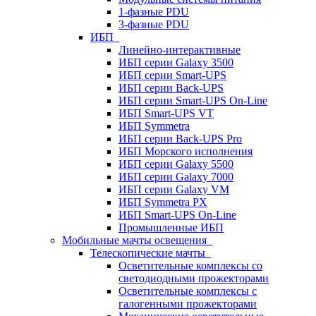
1-фазные PDU
3-фазные PDU
ИБП
Линейно-интерактивные
ИБП серии Galaxy 3500
ИБП серии Smart-UPS
ИБП серии Back-UPS
ИБП серии Smart-UPS On-Line
ИБП Smart-UPS VT
ИБП Symmetra
ИБП серии Back-UPS Pro
ИБП Морского исполнения
ИБП серии Galaxy 5500
ИБП серии Galaxy 7000
ИБП серии Galaxy VM
ИБП Symmetra PX
ИБП Smart-UPS On-Line
Промышленные ИБП
Мобильные мачты освещения
Телескопические мачты
Осветительные комплексы со
светодиодными прожекторами
Осветительные комплексы с
галогенными прожекторами