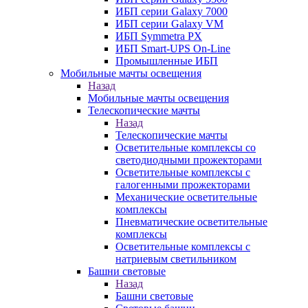
ИБП серии Galaxy 7000
ИБП серии Galaxy VM
ИБП Symmetra PX
ИБП Smart-UPS On-Line
Промышленные ИБП
Мобильные мачты освещения
Назад
Мобильные мачты освещения
Телескопические мачты
Назад
Телескопические мачты
Осветительные комплексы со
светодиодными прожекторами
Осветительные комплексы с
галогенными прожекторами
Механические осветительные
комплексы
Пневматические осветительные
комплексы
Осветительные комплексы с
натриевым светильником
Башни световые
Назад
Башни световые