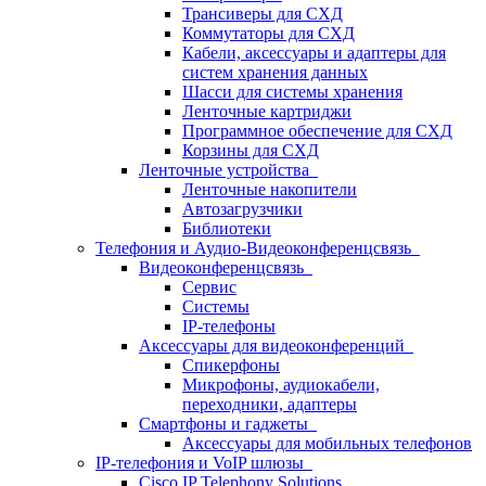
Трансиверы для СХД
Коммутаторы для СХД
Кабели, аксессуары и адаптеры для
систем хранения данных
Шасси для системы хранения
Ленточные картриджи
Программное обеспечение для СХД
Корзины для СХД
Ленточные устройства
Ленточные накопители
Автозагрузчики
Библиотеки
Телефония и Аудио-Видеоконференцсвязь
Видеоконференцсвязь
Сервис
Системы
IP-телефоны
Аксессуары для видеоконференций
Спикерфоны
Микрофоны, аудиокабели,
переходники, адаптеры
Смартфоны и гаджеты
Аксессуары для мобильных телефонов
IP-телефония и VoIP шлюзы
Cisco IP Telephony Solutions