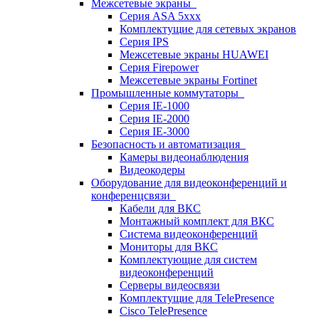
Межсетевые экраны
Серия ASA 5xxx
Комплектущие для сетевых экранов
Серия IPS
Межсетевые экраны HUAWEI
Серия Firepower
Межсетевые экраны Fortinet
Промышленные коммутаторы
Серия IE-1000
Серия IE-2000
Серия IE-3000
Безопасность и автоматизация
Камеры видеонаблюдения
Видеокодеры
Оборудование для видеоконференций и
конференцсвязи
Кабели для ВКС
Монтажный комплект для ВКС
Система видеоконференций
Мониторы для ВКС
Комплектующие для систем
видеоконференций
Серверы видеосвязи
Комплектущие для TelePresence
Cisco TelePresence