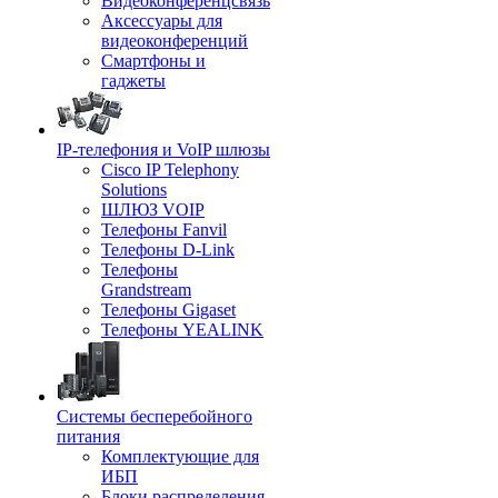
Видеоконференцсвязь
Аксессуары для
видеоконференций
Смартфоны и
гаджеты
IP-телефония и VoIP шлюзы
Cisco IP Telephony
Solutions
ШЛЮЗ VOIP
Телефоны Fanvil
Телефоны D-Link
Телефоны
Grandstream
Телефоны Gigaset
Телефоны YEALINK
Системы бесперебойного
питания
Комплектующие для
ИБП
Блоки распределения