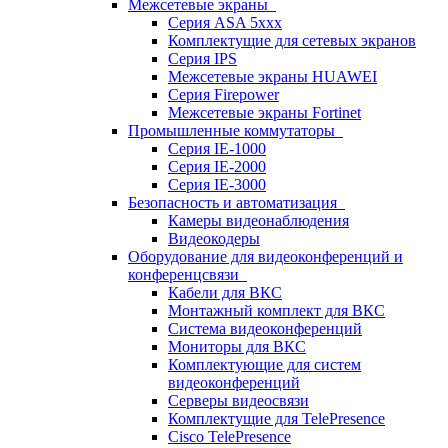
Межсетевые экраны
Серия ASA 5xxx
Комплектущие для сетевых экранов
Серия IPS
Межсетевые экраны HUAWEI
Серия Firepower
Межсетевые экраны Fortinet
Промышленные коммутаторы
Серия IE-1000
Серия IE-2000
Серия IE-3000
Безопасность и автоматизация
Камеры видеонаблюдения
Видеокодеры
Оборудование для видеоконференций и
конференцсвязи
Кабели для ВКС
Монтажный комплект для ВКС
Система видеоконференций
Мониторы для ВКС
Комплектующие для систем
видеоконференций
Серверы видеосвязи
Комплектущие для TelePresence
Cisco TelePresence