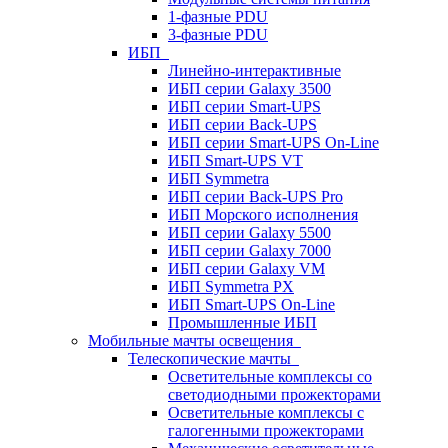
1-фазные PDU
3-фазные PDU
ИБП
Линейно-интерактивные
ИБП серии Galaxy 3500
ИБП серии Smart-UPS
ИБП серии Back-UPS
ИБП серии Smart-UPS On-Line
ИБП Smart-UPS VT
ИБП Symmetra
ИБП серии Back-UPS Pro
ИБП Морского исполнения
ИБП серии Galaxy 5500
ИБП серии Galaxy 7000
ИБП серии Galaxy VM
ИБП Symmetra PX
ИБП Smart-UPS On-Line
Промышленные ИБП
Мобильные мачты освещения
Телескопические мачты
Осветительные комплексы со
светодиодными прожекторами
Осветительные комплексы с
галогенными прожекторами