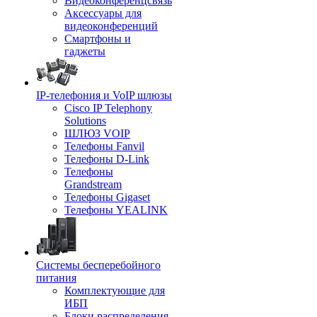
Видеоконференцсвязь
Аксессуары для
видеоконференций
Смартфоны и
гаджеты
IP-телефония и VoIP шлюзы
Cisco IP Telephony
Solutions
ШЛЮЗ VOIP
Телефоны Fanvil
Телефоны D-Link
Телефоны
Grandstream
Телефоны Gigaset
Телефоны YEALINK
Системы бесперебойного
питания
Комплектующие для
ИБП
Блоки распределения