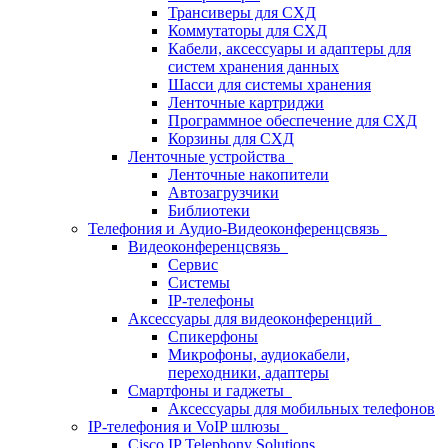
Трансиверы для СХД
Коммутаторы для СХД
Кабели, аксессуары и адаптеры для
систем хранения данных
Шасси для системы хранения
Ленточные картриджи
Программное обеспечение для СХД
Корзины для СХД
Ленточные устройства
Ленточные накопители
Автозагрузчики
Библиотеки
Телефония и Аудио-Видеоконференцсвязь
Видеоконференцсвязь
Сервис
Системы
IP-телефоны
Аксессуары для видеоконференций
Спикерфоны
Микрофоны, аудиокабели,
переходники, адаптеры
Смартфоны и гаджеты
Аксессуары для мобильных телефонов
IP-телефония и VoIP шлюзы
Cisco IP Telephony Solutions