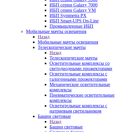
ИБП серии Galaxy 7000
ИБП серии Galaxy VM
ИБП Symmetra PX
ИБП Smart-UPS On-Line
Промышленные ИБП
Мобильные мачты освещения
Назад
Мобильные мачты освещения
Телескопические мачты
Назад
Телескопические мачты
Осветительные комплексы со
светодиодными прожекторами
Осветительные комплексы с
галогенными прожекторами
Механические осветительные
комплексы
Пневматические осветительные
комплексы
Осветительные комплексы с
натриевым светильником
Башни световые
Назад
Башни световые