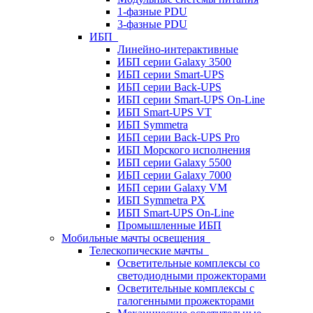
1-фазные PDU
3-фазные PDU
ИБП
Линейно-интерактивные
ИБП серии Galaxy 3500
ИБП серии Smart-UPS
ИБП серии Back-UPS
ИБП серии Smart-UPS On-Line
ИБП Smart-UPS VT
ИБП Symmetra
ИБП серии Back-UPS Pro
ИБП Морского исполнения
ИБП серии Galaxy 5500
ИБП серии Galaxy 7000
ИБП серии Galaxy VM
ИБП Symmetra PX
ИБП Smart-UPS On-Line
Промышленные ИБП
Мобильные мачты освещения
Телескопические мачты
Осветительные комплексы со
светодиодными прожекторами
Осветительные комплексы с
галогенными прожекторами