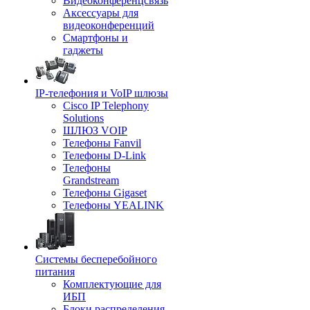
Видеоконференцсвязь
Аксессуары для
видеоконференций
Смартфоны и
гаджеты
IP-телефония и VoIP шлюзы
Cisco IP Telephony
Solutions
ШЛЮЗ VOIP
Телефоны Fanvil
Телефоны D-Link
Телефоны
Grandstream
Телефоны Gigaset
Телефоны YEALINK
Системы бесперебойного
питания
Комплектующие для
ИБП
Блоки распределения