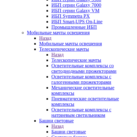
ИБП серии Galaxy 7000
ИБП серии Galaxy VM
ИБП Symmetra PX
ИБП Smart-UPS On-Line
Промышленные ИБП
Мобильные мачты освещения
Назад
Мобильные мачты освещения
Телескопические мачты
Назад
Телескопические мачты
Осветительные комплексы со
светодиодными прожекторами
Осветительные комплексы с
галогенными прожекторами
Механические осветительные
комплексы
Пневматические осветительные
комплексы
Осветительные комплексы с
натриевым светильником
Башни световые
Назад
Башни световые