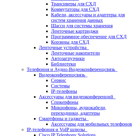
Трансиверы для СХД
Коммутаторы для СХД
Кабели, аксессуары и адаптеры для
систем хранения данных
Шасси для системы хранения
Ленточные картриджи
Программное обеспечение для СХД
Корзины для СХД
Ленточные устройства
Ленточные накопители
Автозагрузчики
Библиотеки
Телефония и Аудио-Видеоконференцсвязь
Видеоконференцсвязь
Сервис
Системы
IP-телефоны
Аксессуары для видеоконференций
Спикерфоны
Микрофоны, аудиокабели,
переходники, адаптеры
Смартфоны и гаджеты
Аксессуары для мобильных телефонов
IP-телефония и VoIP шлюзы
Cisco IP Telephony Solutions