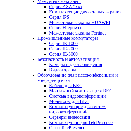
Межсетевые экраны
Серия ASA 5xxx
Комплектущие для сетевых экранов
Серия IPS
Межсетевые экраны HUAWEI
Серия Firepower
Межсетевые экраны Fortinet
Промышленные коммутаторы
Серия IE-1000
Серия IE-2000
Серия IE-3000
Безопасность и автоматизация
Камеры видеонаблюдения
Видеокодеры
Оборудование для видеоконференций и
конференцсвязи
Кабели для ВКС
Монтажный комплект для ВКС
Система видеоконференций
Мониторы для ВКС
Комплектующие для систем
видеоконференций
Серверы видеосвязи
Комплектущие для TelePresence
Cisco TelePresence