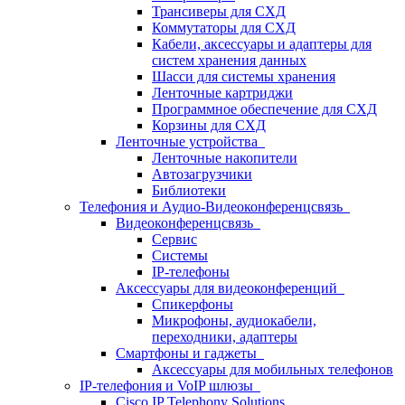
Трансиверы для СХД
Коммутаторы для СХД
Кабели, аксессуары и адаптеры для
систем хранения данных
Шасси для системы хранения
Ленточные картриджи
Программное обеспечение для СХД
Корзины для СХД
Ленточные устройства
Ленточные накопители
Автозагрузчики
Библиотеки
Телефония и Аудио-Видеоконференцсвязь
Видеоконференцсвязь
Сервис
Системы
IP-телефоны
Аксессуары для видеоконференций
Спикерфоны
Микрофоны, аудиокабели,
переходники, адаптеры
Смартфоны и гаджеты
Аксессуары для мобильных телефонов
IP-телефония и VoIP шлюзы
Cisco IP Telephony Solutions