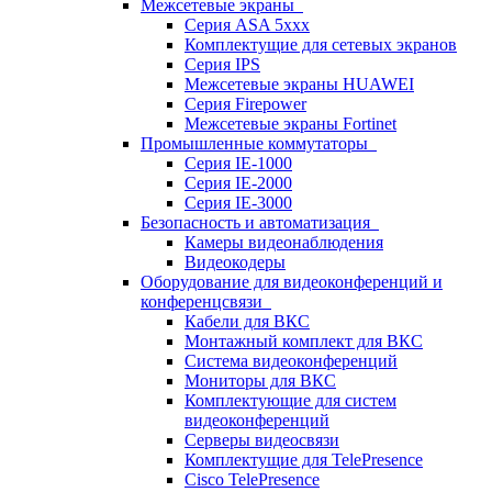
Межсетевые экраны
Серия ASA 5xxx
Комплектущие для сетевых экранов
Серия IPS
Межсетевые экраны HUAWEI
Серия Firepower
Межсетевые экраны Fortinet
Промышленные коммутаторы
Серия IE-1000
Серия IE-2000
Серия IE-3000
Безопасность и автоматизация
Камеры видеонаблюдения
Видеокодеры
Оборудование для видеоконференций и
конференцсвязи
Кабели для ВКС
Монтажный комплект для ВКС
Система видеоконференций
Мониторы для ВКС
Комплектующие для систем
видеоконференций
Серверы видеосвязи
Комплектущие для TelePresence
Cisco TelePresence