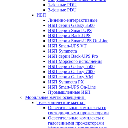
1-фазные PDU
3-фазные PDU
ИБП
Линейно-интерактивные
ИБП серии Galaxy 3500
ИБП серии Smart-UPS
ИБП серии Back-UPS
ИБП серии Smart-UPS On-Line
ИБП Smart-UPS VT
ИБП Symmetra
ИБП серии Back-UPS Pro
ИБП Морского исполнения
ИБП серии Galaxy 5500
ИБП серии Galaxy 7000
ИБП серии Galaxy VM
ИБП Symmetra PX
ИБП Smart-UPS On-Line
Промышленные ИБП
Мобильные мачты освещения
Телескопические мачты
Осветительные комплексы со
светодиодными прожекторами
Осветительные комплексы с
галогенными прожекторами