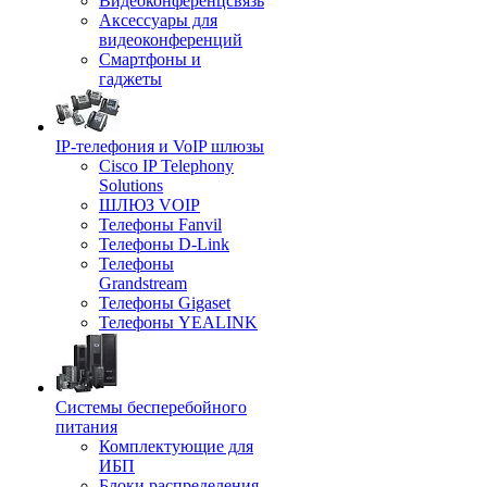
Видеоконференцсвязь
Аксессуары для
видеоконференций
Смартфоны и
гаджеты
IP-телефония и VoIP шлюзы
Cisco IP Telephony
Solutions
ШЛЮЗ VOIP
Телефоны Fanvil
Телефоны D-Link
Телефоны
Grandstream
Телефоны Gigaset
Телефоны YEALINK
Системы бесперебойного
питания
Комплектующие для
ИБП
Блоки распределения