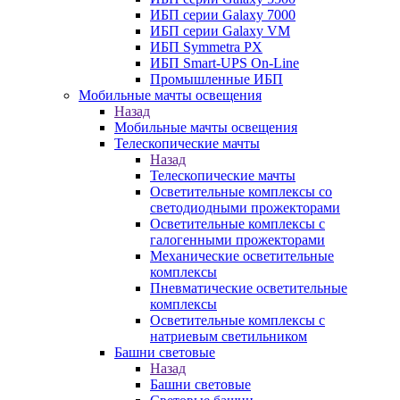
ИБП серии Galaxy 7000
ИБП серии Galaxy VM
ИБП Symmetra PX
ИБП Smart-UPS On-Line
Промышленные ИБП
Мобильные мачты освещения
Назад
Мобильные мачты освещения
Телескопические мачты
Назад
Телескопические мачты
Осветительные комплексы со
светодиодными прожекторами
Осветительные комплексы с
галогенными прожекторами
Механические осветительные
комплексы
Пневматические осветительные
комплексы
Осветительные комплексы с
натриевым светильником
Башни световые
Назад
Башни световые