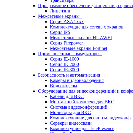
Трансиверы
Программное обеспечение, лицензии , серви
Лицензии
Межсетевые экраны
Серия ASA 5xxx
Комплектущие для сетевых экранов
Серия IPS
Межсетевые экраны HUAWEI
Серия Firepower
Межсетевые экраны Fortinet
Промышленные коммутаторы
Серия IE-1000
Серия IE-2000
Серия IE-3000
Безопасность и автоматизация
Камеры видеонаблюдения
Видеокодеры
Оборудование для видеоконференций и конф
Кабели для ВКС
Монтажный комплект для ВКС
Система видеоконференций
Мониторы для ВКС
Комплектующие для систем видеоконф
Серверы видеосвязи
Комплектущие для TelePresence