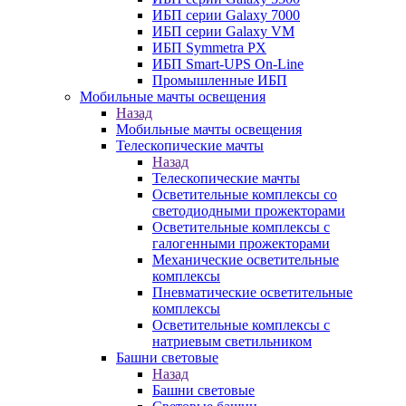
ИБП серии Galaxy 7000
ИБП серии Galaxy VM
ИБП Symmetra PX
ИБП Smart-UPS On-Line
Промышленные ИБП
Мобильные мачты освещения
Назад
Мобильные мачты освещения
Телескопические мачты
Назад
Телескопические мачты
Осветительные комплексы со
светодиодными прожекторами
Осветительные комплексы с
галогенными прожекторами
Механические осветительные
комплексы
Пневматические осветительные
комплексы
Осветительные комплексы с
натриевым светильником
Башни световые
Назад
Башни световые