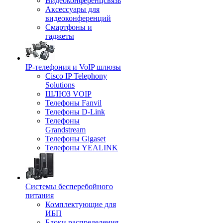
Видеоконференцсвязь
Аксессуары для
видеоконференций
Смартфоны и
гаджеты
IP-телефония и VoIP шлюзы
Cisco IP Telephony
Solutions
ШЛЮЗ VOIP
Телефоны Fanvil
Телефоны D-Link
Телефоны
Grandstream
Телефоны Gigaset
Телефоны YEALINK
Системы бесперебойного
питания
Комплектующие для
ИБП
Блоки распределения