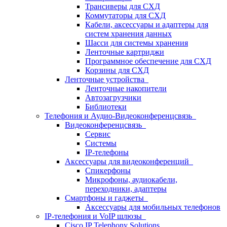
Трансиверы для СХД
Коммутаторы для СХД
Кабели, аксессуары и адаптеры для
систем хранения данных
Шасси для системы хранения
Ленточные картриджи
Программное обеспечение для СХД
Корзины для СХД
Ленточные устройства
Ленточные накопители
Автозагрузчики
Библиотеки
Телефония и Аудио-Видеоконференцсвязь
Видеоконференцсвязь
Сервис
Системы
IP-телефоны
Аксессуары для видеоконференций
Спикерфоны
Микрофоны, аудиокабели,
переходники, адаптеры
Смартфоны и гаджеты
Аксессуары для мобильных телефонов
IP-телефония и VoIP шлюзы
Cisco IP Telephony Solutions