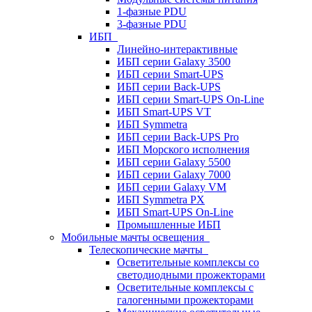
1-фазные PDU
3-фазные PDU
ИБП
Линейно-интерактивные
ИБП серии Galaxy 3500
ИБП серии Smart-UPS
ИБП серии Back-UPS
ИБП серии Smart-UPS On-Line
ИБП Smart-UPS VT
ИБП Symmetra
ИБП серии Back-UPS Pro
ИБП Морского исполнения
ИБП серии Galaxy 5500
ИБП серии Galaxy 7000
ИБП серии Galaxy VM
ИБП Symmetra PX
ИБП Smart-UPS On-Line
Промышленные ИБП
Мобильные мачты освещения
Телескопические мачты
Осветительные комплексы со
светодиодными прожекторами
Осветительные комплексы с
галогенными прожекторами