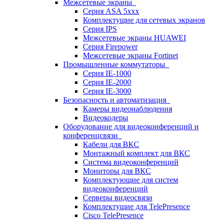
Межсетевые экраны
Серия ASA 5xxx
Комплектущие для сетевых экранов
Серия IPS
Межсетевые экраны HUAWEI
Серия Firepower
Межсетевые экраны Fortinet
Промышленные коммутаторы
Серия IE-1000
Серия IE-2000
Серия IE-3000
Безопасность и автоматизация
Камеры видеонаблюдения
Видеокодеры
Оборудование для видеоконференций и
конференцсвязи
Кабели для ВКС
Монтажный комплект для ВКС
Система видеоконференций
Мониторы для ВКС
Комплектующие для систем
видеоконференций
Серверы видеосвязи
Комплектущие для TelePresence
Cisco TelePresence