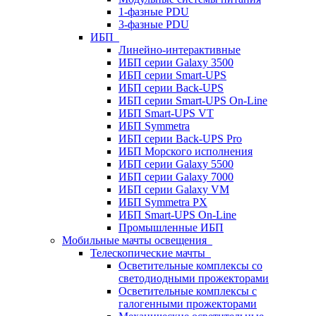
1-фазные PDU
3-фазные PDU
ИБП
Линейно-интерактивные
ИБП серии Galaxy 3500
ИБП серии Smart-UPS
ИБП серии Back-UPS
ИБП серии Smart-UPS On-Line
ИБП Smart-UPS VT
ИБП Symmetra
ИБП серии Back-UPS Pro
ИБП Морского исполнения
ИБП серии Galaxy 5500
ИБП серии Galaxy 7000
ИБП серии Galaxy VM
ИБП Symmetra PX
ИБП Smart-UPS On-Line
Промышленные ИБП
Мобильные мачты освещения
Телескопические мачты
Осветительные комплексы со
светодиодными прожекторами
Осветительные комплексы с
галогенными прожекторами