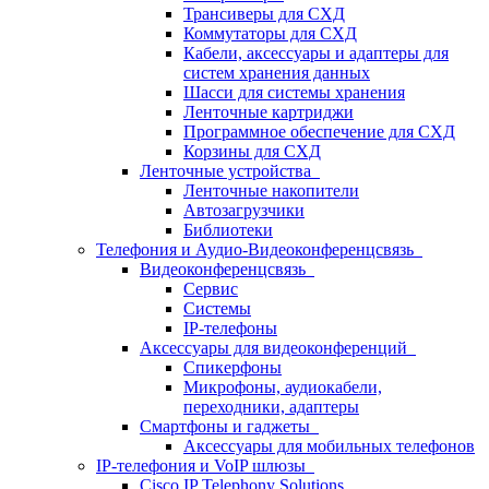
Трансиверы для СХД
Коммутаторы для СХД
Кабели, аксессуары и адаптеры для
систем хранения данных
Шасси для системы хранения
Ленточные картриджи
Программное обеспечение для СХД
Корзины для СХД
Ленточные устройства
Ленточные накопители
Автозагрузчики
Библиотеки
Телефония и Аудио-Видеоконференцсвязь
Видеоконференцсвязь
Сервис
Системы
IP-телефоны
Аксессуары для видеоконференций
Спикерфоны
Микрофоны, аудиокабели,
переходники, адаптеры
Смартфоны и гаджеты
Аксессуары для мобильных телефонов
IP-телефония и VoIP шлюзы
Cisco IP Telephony Solutions