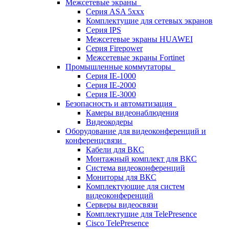
Межсетевые экраны
Серия ASA 5xxx
Комплектущие для сетевых экранов
Серия IPS
Межсетевые экраны HUAWEI
Серия Firepower
Межсетевые экраны Fortinet
Промышленные коммутаторы
Серия IE-1000
Серия IE-2000
Серия IE-3000
Безопасность и автоматизация
Камеры видеонаблюдения
Видеокодеры
Оборудование для видеоконференций и
конференцсвязи
Кабели для ВКС
Монтажный комплект для ВКС
Система видеоконференций
Мониторы для ВКС
Комплектующие для систем
видеоконференций
Серверы видеосвязи
Комплектущие для TelePresence
Cisco TelePresence