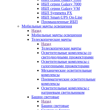
ИБП серии Galaxy 7000
ИБП серии Galaxy VM
ИБП Symmetra PX
ИБП Smart-UPS On-Line
Промышленные ИБП
Мобильные мачты освещения
Назад
Мобильные мачты освещения
Телескопические мачты
Назад
Телескопические мачты
Осветительные комплексы со
светодиодными прожекторами
Осветительные комплексы с
галогенными прожекторами
Механические осветительные
комплексы
Пневматические осветительные
комплексы
Осветительные комплексы с
натриевым светильником
Башни световые
Назад
Башни световые