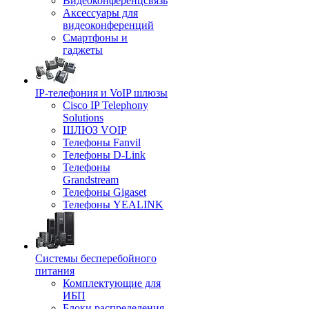
Видеоконференцсвязь
Аксессуары для
видеоконференций
Смартфоны и
гаджеты
IP-телефония и VoIP шлюзы
Cisco IP Telephony
Solutions
ШЛЮЗ VOIP
Телефоны Fanvil
Телефоны D-Link
Телефоны
Grandstream
Телефоны Gigaset
Телефоны YEALINK
Системы бесперебойного
питания
Комплектующие для
ИБП
Блоки распределения