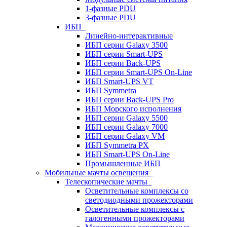
1-фазные PDU
3-фазные PDU
ИБП
Линейно-интерактивные
ИБП серии Galaxy 3500
ИБП серии Smart-UPS
ИБП серии Back-UPS
ИБП серии Smart-UPS On-Line
ИБП Smart-UPS VT
ИБП Symmetra
ИБП серии Back-UPS Pro
ИБП Морского исполнения
ИБП серии Galaxy 5500
ИБП серии Galaxy 7000
ИБП серии Galaxy VM
ИБП Symmetra PX
ИБП Smart-UPS On-Line
Промышленные ИБП
Мобильные мачты освещения
Телескопические мачты
Осветительные комплексы со
светодиодными прожекторами
Осветительные комплексы с
галогенными прожекторами