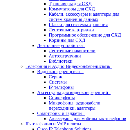
Трансиверы для СХД
Коммутаторы для СХД
Кабели, аксессуары и адаптеры для
систем хранения данных
Шасси для системы хранения
Ленточные картриджи
Программное обеспечение для СХД
Корзины для СХД
Ленточные устройства
Ленточные накопители
Автозагрузчики
Библиотеки
Телефония и Аудио-Видеоконференцсвязь
Видеоконференцсвязь
Сервис
Системы
IP-телефоны
Аксессуары для видеоконференций
Спикерфоны
Микрофоны, аудиокабели,
переходники, адаптеры
Смартфоны и гаджеты
Аксессуары для мобильных телефонов
IP-телефония и VoIP шлюзы
Cisco IP Telephony Solutions