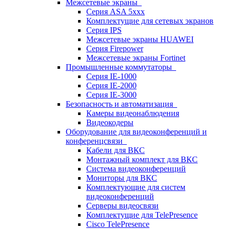
Межсетевые экраны
Серия ASA 5xxx
Комплектущие для сетевых экранов
Серия IPS
Межсетевые экраны HUAWEI
Серия Firepower
Межсетевые экраны Fortinet
Промышленные коммутаторы
Серия IE-1000
Серия IE-2000
Серия IE-3000
Безопасность и автоматизация
Камеры видеонаблюдения
Видеокодеры
Оборудование для видеоконференций и
конференцсвязи
Кабели для ВКС
Монтажный комплект для ВКС
Система видеоконференций
Мониторы для ВКС
Комплектующие для систем
видеоконференций
Серверы видеосвязи
Комплектущие для TelePresence
Cisco TelePresence