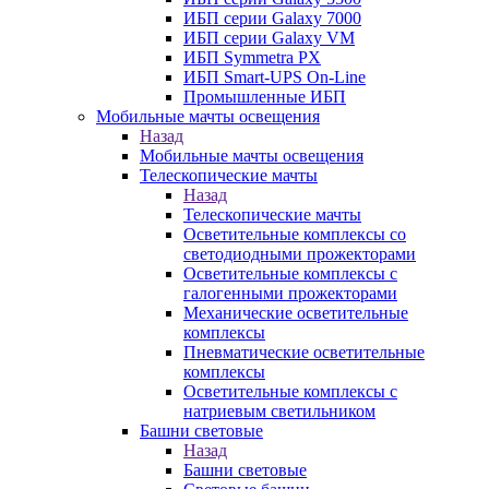
ИБП серии Galaxy 7000
ИБП серии Galaxy VM
ИБП Symmetra PX
ИБП Smart-UPS On-Line
Промышленные ИБП
Мобильные мачты освещения
Назад
Мобильные мачты освещения
Телескопические мачты
Назад
Телескопические мачты
Осветительные комплексы со
светодиодными прожекторами
Осветительные комплексы с
галогенными прожекторами
Механические осветительные
комплексы
Пневматические осветительные
комплексы
Осветительные комплексы с
натриевым светильником
Башни световые
Назад
Башни световые