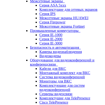
Межсетевые экраны
Серия ASA 5xxx
Комплектущие для сетевых экранов
Серия IPS
Межсетевые экраны HUAWEI
Серия Firepower
Межсетевые экраны Fortinet
Промышленные коммутаторы
Серия IE-1000
Серия IE-2000
Серия IE-3000
Безопасность и автоматизация
Камеры видеонаблюдения
Видеокодеры
Оборудование для видеоконференций и
конференцсвязи
Кабели для ВКС
Монтажный комплект для ВКС
Система видеоконференций
Мониторы для ВКС
Комплектующие для систем
видеоконференций
Серверы видеосвязи
Комплектущие для TelePresence
Cisco TelePresence