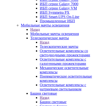
ИБП серии Galaxy 7000
ИБП серии Galaxy VM
ИБП Symmetra PX
ИБП Smart-UPS On-Line
Промышленные ИБП
Мобильные мачты освещения
Назад
Мобильные мачты освещения
Телескопические мачты
Назад
Телескопические мачты
Осветительные комплексы со
светодиодными прожекторами
Осветительные комплексы с
галогенными прожекторами
Механические осветительные
комплексы
Пневматические осветительные
комплексы
Осветительные комплексы с
натриевым светильником
Башни световые
Назад
Башни световые