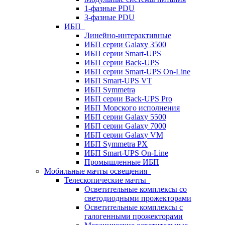
1-фазные PDU
3-фазные PDU
ИБП
Линейно-интерактивные
ИБП серии Galaxy 3500
ИБП серии Smart-UPS
ИБП серии Back-UPS
ИБП серии Smart-UPS On-Line
ИБП Smart-UPS VT
ИБП Symmetra
ИБП серии Back-UPS Pro
ИБП Морского исполнения
ИБП серии Galaxy 5500
ИБП серии Galaxy 7000
ИБП серии Galaxy VM
ИБП Symmetra PX
ИБП Smart-UPS On-Line
Промышленные ИБП
Мобильные мачты освещения
Телескопические мачты
Осветительные комплексы со
светодиодными прожекторами
Осветительные комплексы с
галогенными прожекторами