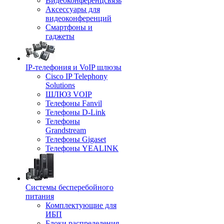
Видеоконференцсвязь
Аксессуары для
видеоконференций
Смартфоны и
гаджеты
IP-телефония и VoIP шлюзы
Cisco IP Telephony
Solutions
ШЛЮЗ VOIP
Телефоны Fanvil
Телефоны D-Link
Телефоны
Grandstream
Телефоны Gigaset
Телефоны YEALINK
Системы бесперебойного
питания
Комплектующие для
ИБП
Блоки распределения