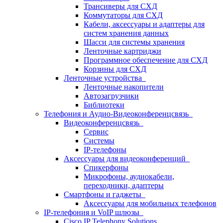
Трансиверы для СХД
Коммутаторы для СХД
Кабели, аксессуары и адаптеры для
систем хранения данных
Шасси для системы хранения
Ленточные картриджи
Программное обеспечение для СХД
Корзины для СХД
Ленточные устройства
Ленточные накопители
Автозагрузчики
Библиотеки
Телефония и Аудио-Видеоконференцсвязь
Видеоконференцсвязь
Сервис
Системы
IP-телефоны
Аксессуары для видеоконференций
Спикерфоны
Микрофоны, аудиокабели,
переходники, адаптеры
Смартфоны и гаджеты
Аксессуары для мобильных телефонов
IP-телефония и VoIP шлюзы
Cisco IP Telephony Solutions