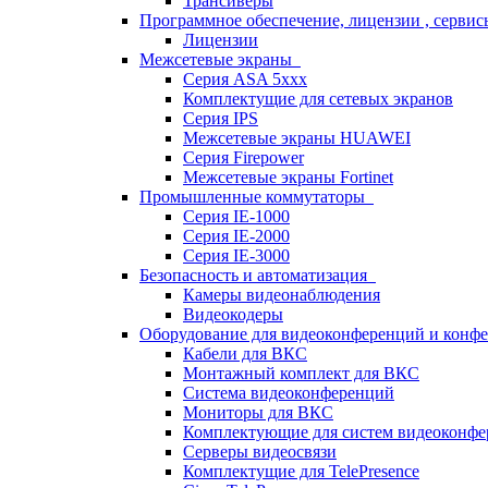
Трансиверы
Программное обеспечение, лицензии , серви
Лицензии
Межсетевые экраны
Серия ASA 5xxx
Комплектущие для сетевых экранов
Серия IPS
Межсетевые экраны HUAWEI
Серия Firepower
Межсетевые экраны Fortinet
Промышленные коммутаторы
Серия IE-1000
Серия IE-2000
Серия IE-3000
Безопасность и автоматизация
Камеры видеонаблюдения
Видеокодеры
Оборудование для видеоконференций и конф
Кабели для ВКС
Монтажный комплект для ВКС
Система видеоконференций
Мониторы для ВКС
Комплектующие для систем видеоконф
Серверы видеосвязи
Комплектущие для TelePresence