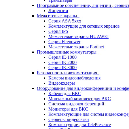
Трансиверы
Программное обеспечение, лицензии , серви
Лицензии
Межсетевые экраны
Серия ASA 5xxx
Комплектущие для сетевых экранов
Серия IPS
Межсетевые экраны HUAWEI
Серия Firepower
Межсетевые экраны Fortinet
Промышленные коммутаторы
Серия IE-1000
Серия IE-2000
Серия IE-3000
Безопасность и автоматизация
Камеры видеонаблюдения
Видеокодеры
Оборудование для видеоконференций и конф
Кабели для ВКС
Монтажный комплект для ВКС
Система видеоконференций
Мониторы для ВКС
Комплектующие для систем видеоконф
Серверы видеосвязи
Комплектущие для TelePresence