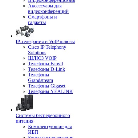
Видеоконференцсвязь
Аксессуары для
видеоконференций
Смартфоны и
гаджеты
IP-телефония и VoIP шлюзы
Cisco IP Telephony
Solutions
ШЛЮЗ VOIP
Телефоны Fanvil
Телефоны D-Link
Телефоны
Grandstream
Телефоны Gigaset
Телефоны YEALINK
Системы бесперебойного
питания
Комплектующие для
ИБП
Блоки распределения