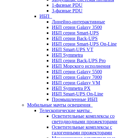
1-фазные PDU
3-фазные PDU
ИБП
Линейно-интерактивные
ИБП серии Galaxy 3500
ИБП серии Smart-UPS
ИБП серии Back-UPS
ИБП серии Smart-UPS On-Line
ИБП Smart-UPS VT
ИБП Symmetra
ИБП серии Back-UPS Pro
ИБП Морского исполнения
ИБП серии Galaxy 5500
ИБП серии Galaxy 7000
ИБП серии Galaxy VM
ИБП Symmetra PX
ИБП Smart-UPS On-Line
Промышленные ИБП
Мобильные мачты освещения
Телескопические мачты
Осветительные комплексы со
светодиодными прожекторами
Осветительные комплексы с
галогенными прожекторами