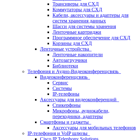
Трансиверы для СХД
Коммутаторы для СХД
Кабели, аксессуары и адаптеры для
систем хранения данных
Шасси для системы хранения
Ленточные картриджи
Программное обеспечение для СХД
Корзины для СХД
Ленточные устройства
Ленточные накопители
Автозагрузчики
Библиотеки
Телефония и Аудио-Видеоконференцсвязь
Видеоконференцсвязь
Сервис
Системы
IP-телефоны
Аксессуары для видеоконференций
Спикерфоны
Микрофоны, аудиокабели,
переходники, адаптеры
Смартфоны и гаджеты
Аксессуары для мобильных телефонов
IP-телефония и VoIP шлюзы
Cisco IP Telephony Solutions