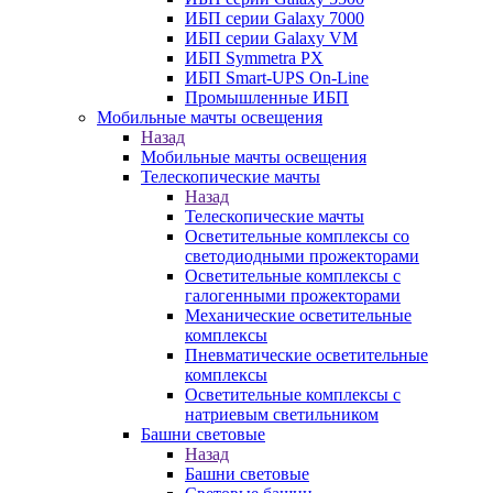
ИБП серии Galaxy 7000
ИБП серии Galaxy VM
ИБП Symmetra PX
ИБП Smart-UPS On-Line
Промышленные ИБП
Мобильные мачты освещения
Назад
Мобильные мачты освещения
Телескопические мачты
Назад
Телескопические мачты
Осветительные комплексы со
светодиодными прожекторами
Осветительные комплексы с
галогенными прожекторами
Механические осветительные
комплексы
Пневматические осветительные
комплексы
Осветительные комплексы с
натриевым светильником
Башни световые
Назад
Башни световые