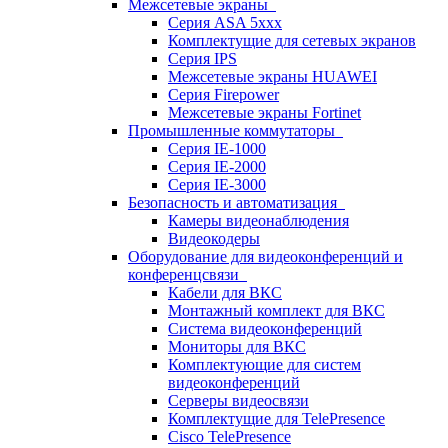
Межсетевые экраны
Серия ASA 5xxx
Комплектущие для сетевых экранов
Серия IPS
Межсетевые экраны HUAWEI
Серия Firepower
Межсетевые экраны Fortinet
Промышленные коммутаторы
Серия IE-1000
Серия IE-2000
Серия IE-3000
Безопасность и автоматизация
Камеры видеонаблюдения
Видеокодеры
Оборудование для видеоконференций и
конференцсвязи
Кабели для ВКС
Монтажный комплект для ВКС
Система видеоконференций
Мониторы для ВКС
Комплектующие для систем
видеоконференций
Серверы видеосвязи
Комплектущие для TelePresence
Cisco TelePresence