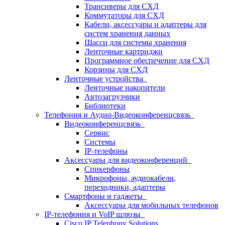
Трансиверы для СХД
Коммутаторы для СХД
Кабели, аксессуары и адаптеры для
систем хранения данных
Шасси для системы хранения
Ленточные картриджи
Программное обеспечение для СХД
Корзины для СХД
Ленточные устройства
Ленточные накопители
Автозагрузчики
Библиотеки
Телефония и Аудио-Видеоконференцсвязь
Видеоконференцсвязь
Сервис
Системы
IP-телефоны
Аксессуары для видеоконференций
Спикерфоны
Микрофоны, аудиокабели,
переходники, адаптеры
Смартфоны и гаджеты
Аксессуары для мобильных телефонов
IP-телефония и VoIP шлюзы
Cisco IP Telephony Solutions