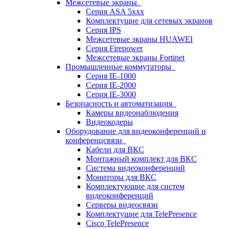
Межсетевые экраны
Серия ASA 5xxx
Комплектущие для сетевых экранов
Серия IPS
Межсетевые экраны HUAWEI
Серия Firepower
Межсетевые экраны Fortinet
Промышленные коммутаторы
Серия IE-1000
Серия IE-2000
Серия IE-3000
Безопасность и автоматизация
Камеры видеонаблюдения
Видеокодеры
Оборудование для видеоконференций и
конференцсвязи
Кабели для ВКС
Монтажный комплект для ВКС
Система видеоконференций
Мониторы для ВКС
Комплектующие для систем
видеоконференций
Серверы видеосвязи
Комплектущие для TelePresence
Cisco TelePresence