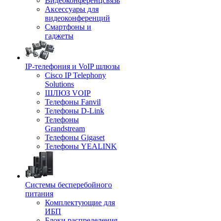
Видеоконференцсвязь
Аксессуары для
видеоконференций
Смартфоны и
гаджеты
IP-телефония и VoIP шлюзы
Cisco IP Telephony
Solutions
ШЛЮЗ VOIP
Телефоны Fanvil
Телефоны D-Link
Телефоны
Grandstream
Телефоны Gigaset
Телефоны YEALINK
Системы бесперебойного
питания
Комплектующие для
ИБП
Блоки распределения