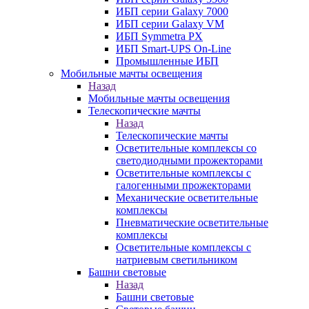
ИБП серии Galaxy 7000
ИБП серии Galaxy VM
ИБП Symmetra PX
ИБП Smart-UPS On-Line
Промышленные ИБП
Мобильные мачты освещения
Назад
Мобильные мачты освещения
Телескопические мачты
Назад
Телескопические мачты
Осветительные комплексы со
светодиодными прожекторами
Осветительные комплексы с
галогенными прожекторами
Механические осветительные
комплексы
Пневматические осветительные
комплексы
Осветительные комплексы с
натриевым светильником
Башни световые
Назад
Башни световые