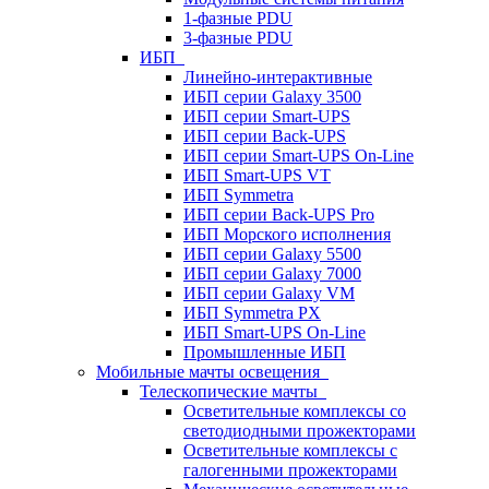
1-фазные PDU
3-фазные PDU
ИБП
Линейно-интерактивные
ИБП серии Galaxy 3500
ИБП серии Smart-UPS
ИБП серии Back-UPS
ИБП серии Smart-UPS On-Line
ИБП Smart-UPS VT
ИБП Symmetra
ИБП серии Back-UPS Pro
ИБП Морского исполнения
ИБП серии Galaxy 5500
ИБП серии Galaxy 7000
ИБП серии Galaxy VM
ИБП Symmetra PX
ИБП Smart-UPS On-Line
Промышленные ИБП
Мобильные мачты освещения
Телескопические мачты
Осветительные комплексы со
светодиодными прожекторами
Осветительные комплексы с
галогенными прожекторами