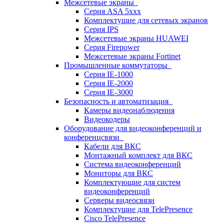
Межсетевые экраны
Серия ASA 5xxx
Комплектущие для сетевых экранов
Серия IPS
Межсетевые экраны HUAWEI
Серия Firepower
Межсетевые экраны Fortinet
Промышленные коммутаторы
Серия IE-1000
Серия IE-2000
Серия IE-3000
Безопасность и автоматизация
Камеры видеонаблюдения
Видеокодеры
Оборудование для видеоконференций и
конференцсвязи
Кабели для ВКС
Монтажный комплект для ВКС
Система видеоконференций
Мониторы для ВКС
Комплектующие для систем
видеоконференций
Серверы видеосвязи
Комплектущие для TelePresence
Cisco TelePresence