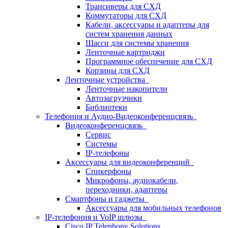
Трансиверы для СХД
Коммутаторы для СХД
Кабели, аксессуары и адаптеры для
систем хранения данных
Шасси для системы хранения
Ленточные картриджи
Программное обеспечение для СХД
Корзины для СХД
Ленточные устройства
Ленточные накопители
Автозагрузчики
Библиотеки
Телефония и Аудио-Видеоконференцсвязь
Видеоконференцсвязь
Сервис
Системы
IP-телефоны
Аксессуары для видеоконференций
Спикерфоны
Микрофоны, аудиокабели,
переходники, адаптеры
Смартфоны и гаджеты
Аксессуары для мобильных телефонов
IP-телефония и VoIP шлюзы
Cisco IP Telephony Solutions