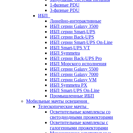
1-фазные PDU
3-фазные PDU
ИБП
Линейно-интерактивные
ИБП серии Galaxy 3500
ИБП серии Smart-UPS
ИБП серии Back-UPS
ИБП серии Smart-UPS On-Line
ИБП Smart-UPS VT
ИБП Symmetra
ИБП серии Back-UPS Pro
ИБП Морского исполнения
ИБП серии Galaxy 5500
ИБП серии Galaxy 7000
ИБП серии Galaxy VM
ИБП Symmetra PX
ИБП Smart-UPS On-Line
Промышленные ИБП
Мобильные мачты освещения
Телескопические мачты
Осветительные комплексы со
светодиодными прожекторами
Осветительные комплексы с
галогенными прожекторами