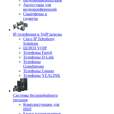
Видеоконференцсвязь
Аксессуары для
видеоконференций
Смартфоны и
гаджеты
IP-телефония и VoIP шлюзы
Cisco IP Telephony
Solutions
ШЛЮЗ VOIP
Телефоны Fanvil
Телефоны D-Link
Телефоны
Grandstream
Телефоны Gigaset
Телефоны YEALINK
Системы бесперебойного
питания
Комплектующие для
ИБП
Блоки распределения