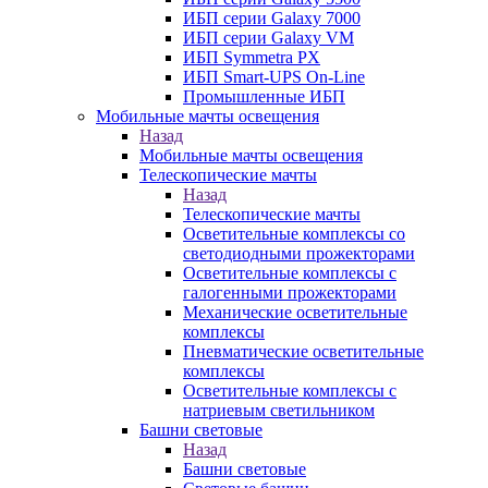
ИБП серии Galaxy 7000
ИБП серии Galaxy VM
ИБП Symmetra PX
ИБП Smart-UPS On-Line
Промышленные ИБП
Мобильные мачты освещения
Назад
Мобильные мачты освещения
Телескопические мачты
Назад
Телескопические мачты
Осветительные комплексы со
светодиодными прожекторами
Осветительные комплексы с
галогенными прожекторами
Механические осветительные
комплексы
Пневматические осветительные
комплексы
Осветительные комплексы с
натриевым светильником
Башни световые
Назад
Башни световые