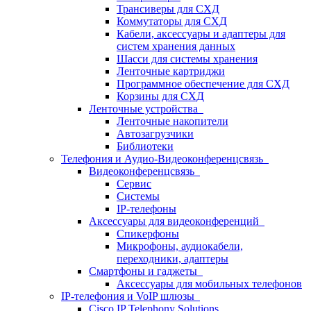
Трансиверы для СХД
Коммутаторы для СХД
Кабели, аксессуары и адаптеры для
систем хранения данных
Шасси для системы хранения
Ленточные картриджи
Программное обеспечение для СХД
Корзины для СХД
Ленточные устройства
Ленточные накопители
Автозагрузчики
Библиотеки
Телефония и Аудио-Видеоконференцсвязь
Видеоконференцсвязь
Сервис
Системы
IP-телефоны
Аксессуары для видеоконференций
Спикерфоны
Микрофоны, аудиокабели,
переходники, адаптеры
Смартфоны и гаджеты
Аксессуары для мобильных телефонов
IP-телефония и VoIP шлюзы
Cisco IP Telephony Solutions