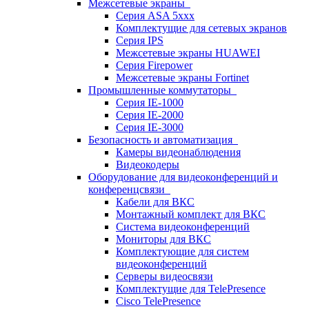
Межсетевые экраны
Серия ASA 5xxx
Комплектущие для сетевых экранов
Серия IPS
Межсетевые экраны HUAWEI
Серия Firepower
Межсетевые экраны Fortinet
Промышленные коммутаторы
Серия IE-1000
Серия IE-2000
Серия IE-3000
Безопасность и автоматизация
Камеры видеонаблюдения
Видеокодеры
Оборудование для видеоконференций и
конференцсвязи
Кабели для ВКС
Монтажный комплект для ВКС
Система видеоконференций
Мониторы для ВКС
Комплектующие для систем
видеоконференций
Серверы видеосвязи
Комплектущие для TelePresence
Cisco TelePresence