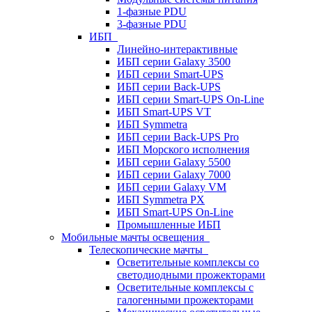
1-фазные PDU
3-фазные PDU
ИБП
Линейно-интерактивные
ИБП серии Galaxy 3500
ИБП серии Smart-UPS
ИБП серии Back-UPS
ИБП серии Smart-UPS On-Line
ИБП Smart-UPS VT
ИБП Symmetra
ИБП серии Back-UPS Pro
ИБП Морского исполнения
ИБП серии Galaxy 5500
ИБП серии Galaxy 7000
ИБП серии Galaxy VM
ИБП Symmetra PX
ИБП Smart-UPS On-Line
Промышленные ИБП
Мобильные мачты освещения
Телескопические мачты
Осветительные комплексы со
светодиодными прожекторами
Осветительные комплексы с
галогенными прожекторами