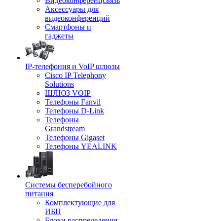
Видеоконференцсвязь
Аксессуары для
видеоконференций
Смартфоны и
гаджеты
IP-телефония и VoIP шлюзы
Cisco IP Telephony
Solutions
ШЛЮЗ VOIP
Телефоны Fanvil
Телефоны D-Link
Телефоны
Grandstream
Телефоны Gigaset
Телефоны YEALINK
Системы бесперебойного
питания
Комплектующие для
ИБП
Блоки распределения