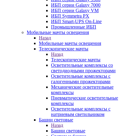
ИБП серии Galaxy 7000
ИБП серии Galaxy VM
ИБП Symmetra PX
ИБП Smart-UPS On-Line
Промышленные ИБП
Мобильные мачты освещения
Назад
Мобильные мачты освещения
Телескопические мачты
Назад
Телескопические мачты
Осветительные комплексы со
светодиодными прожекторами
Осветительные комплексы с
галогенными прожекторами
Механические осветительные
комплексы
Пневматические осветительные
комплексы
Осветительные комплексы с
натриевым светильником
Башни световые
Назад
Башни световые