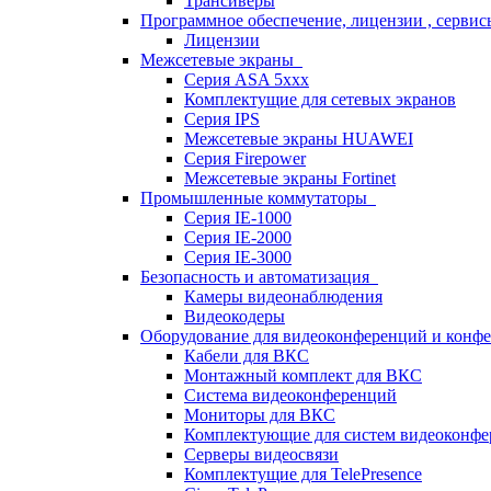
Трансиверы
Программное обеспечение, лицензии , серви
Лицензии
Межсетевые экраны
Серия ASA 5xxx
Комплектущие для сетевых экранов
Серия IPS
Межсетевые экраны HUAWEI
Серия Firepower
Межсетевые экраны Fortinet
Промышленные коммутаторы
Серия IE-1000
Серия IE-2000
Серия IE-3000
Безопасность и автоматизация
Камеры видеонаблюдения
Видеокодеры
Оборудование для видеоконференций и конф
Кабели для ВКС
Монтажный комплект для ВКС
Система видеоконференций
Мониторы для ВКС
Комплектующие для систем видеоконф
Серверы видеосвязи
Комплектущие для TelePresence