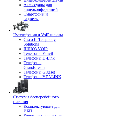
Видеоконференцсвязь
Аксессуары для
видеоконференций
Смартфоны и
гаджеты
IP-телефония и VoIP шлюзы
Cisco IP Telephony
Solutions
ШЛЮЗ VOIP
Телефоны Fanvil
Телефоны D-Link
Телефоны
Grandstream
Телефоны Gigaset
Телефоны YEALINK
Системы бесперебойного
питания
Комплектующие для
ИБП
Блоки распределения