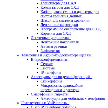
Трансиверы для СХД
Коммутаторы для СХД
Кабели, аксессуары и адаптеры для
систем хранения данных
Шасси для системы хранения
Ленточные картриджи
Программное обеспечение для СХД
Корзины для СХД
Ленточные устройства
Ленточные накопители
Автозагрузчики
Библиотеки
Телефония и Аудио-Видеоконференцсвязь
Видеоконференцсвязь
Сервис
Системы
IP-телефоны
Аксессуары для видеоконференций
Спикерфоны
Микрофоны, аудиокабели,
переходники, адаптеры
Смартфоны и гаджеты
Аксессуары для мобильных телефонов
IP-телефония и VoIP шлюзы
Cisco IP Telephony Solutions