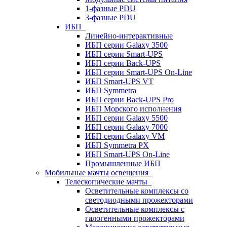
1-фазные PDU
3-фазные PDU
ИБП
Линейно-интерактивные
ИБП серии Galaxy 3500
ИБП серии Smart-UPS
ИБП серии Back-UPS
ИБП серии Smart-UPS On-Line
ИБП Smart-UPS VT
ИБП Symmetra
ИБП серии Back-UPS Pro
ИБП Морского исполнения
ИБП серии Galaxy 5500
ИБП серии Galaxy 7000
ИБП серии Galaxy VM
ИБП Symmetra PX
ИБП Smart-UPS On-Line
Промышленные ИБП
Мобильные мачты освещения
Телескопические мачты
Осветительные комплексы со
светодиодными прожекторами
Осветительные комплексы с
галогенными прожекторами