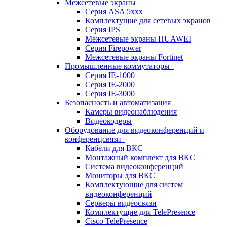
Межсетевые экраны
Серия ASA 5xxx
Комплектущие для сетевых экранов
Серия IPS
Межсетевые экраны HUAWEI
Серия Firepower
Межсетевые экраны Fortinet
Промышленные коммутаторы
Серия IE-1000
Серия IE-2000
Серия IE-3000
Безопасность и автоматизация
Камеры видеонаблюдения
Видеокодеры
Оборудование для видеоконференций и
конференцсвязи
Кабели для ВКС
Монтажный комплект для ВКС
Система видеоконференций
Мониторы для ВКС
Комплектующие для систем
видеоконференций
Серверы видеосвязи
Комплектущие для TelePresence
Cisco TelePresence