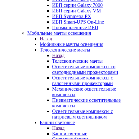
ИБП серии Galaxy 7000
ИБП серии Galaxy VM
ИБП Symmetra PX
ИБП Smart-UPS On-Line
Промышленные ИБП
Мобильные мачты освещения
Назад
Мобильные мачты освещения
Телескопические мачты
Назад
Телескопические мачты
Осветительные комплексы со
светодиодными прожекторами
Осветительные комплексы с
галогенными прожекторами
Механические осветительные
комплексы
Пневматические осветительные
комплексы
Осветительные комплексы с
натриевым светильником
Башни световые
Назад
Башни световые