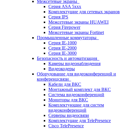
Межсетевые экраны
Серия ASA 5xxx
Комплектущие для сетевых экранов
Серия IPS
Межсетевые экраны HUAWEI
Серия Firepower
Межсетевые экраны Fortinet
Промышленные коммутаторы
Серия IE-1000
Серия IE-2000
Серия IE-3000
Безопасность и автоматизация
Камеры видеонаблюдения
Видеокодеры
Оборудование для видеоконференций и
конференцсвязи
Кабели для ВКС
Монтажный комплект для ВКС
Система видеоконференций
Мониторы для ВКС
Комплектующие для систем
видеоконференций
Серверы видеосвязи
Комплектущие для TelePresence
Cisco TelePresence