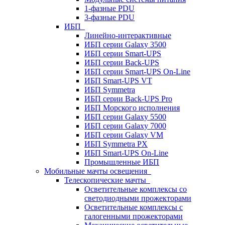
1-фазные PDU
3-фазные PDU
ИБП
Линейно-интерактивные
ИБП серии Galaxy 3500
ИБП серии Smart-UPS
ИБП серии Back-UPS
ИБП серии Smart-UPS On-Line
ИБП Smart-UPS VT
ИБП Symmetra
ИБП серии Back-UPS Pro
ИБП Морского исполнения
ИБП серии Galaxy 5500
ИБП серии Galaxy 7000
ИБП серии Galaxy VM
ИБП Symmetra PX
ИБП Smart-UPS On-Line
Промышленные ИБП
Мобильные мачты освещения
Телескопические мачты
Осветительные комплексы со
светодиодными прожекторами
Осветительные комплексы с
галогенными прожекторами