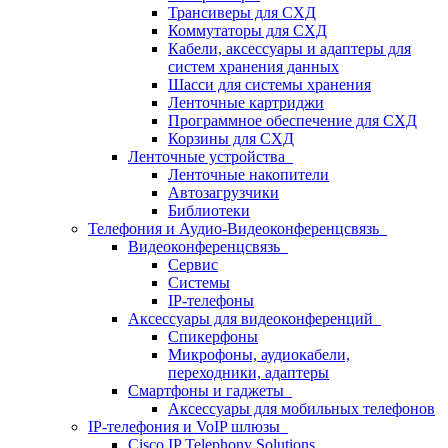
Трансиверы для СХД
Коммутаторы для СХД
Кабели, аксессуары и адаптеры для
систем хранения данных
Шасси для системы хранения
Ленточные картриджи
Программное обеспечение для СХД
Корзины для СХД
Ленточные устройства
Ленточные накопители
Автозагрузчики
Библиотеки
Телефония и Аудио-Видеоконференцсвязь
Видеоконференцсвязь
Сервис
Системы
IP-телефоны
Аксессуары для видеоконференций
Спикерфоны
Микрофоны, аудиокабели,
переходники, адаптеры
Смартфоны и гаджеты
Аксессуары для мобильных телефонов
IP-телефония и VoIP шлюзы
Cisco IP Telephony Solutions