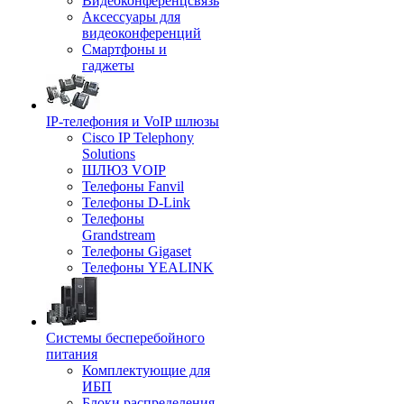
Видеоконференцсвязь
Аксессуары для
видеоконференций
Смартфоны и
гаджеты
IP-телефония и VoIP шлюзы
Cisco IP Telephony
Solutions
ШЛЮЗ VOIP
Телефоны Fanvil
Телефоны D-Link
Телефоны
Grandstream
Телефоны Gigaset
Телефоны YEALINK
Системы бесперебойного
питания
Комплектующие для
ИБП
Блоки распределения