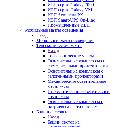
ИБП серии Galaxy 7000
ИБП серии Galaxy VM
ИБП Symmetra PX
ИБП Smart-UPS On-Line
Промышленные ИБП
Мобильные мачты освещения
Назад
Мобильные мачты освещения
Телескопические мачты
Назад
Телескопические мачты
Осветительные комплексы со
светодиодными прожекторами
Осветительные комплексы с
галогенными прожекторами
Механические осветительные
комплексы
Пневматические осветительные
комплексы
Осветительные комплексы с
натриевым светильником
Башни световые
Назад
Башни световые