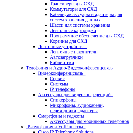
Трансиверы для СХД
Коммутаторы для СХД
Кабели, аксессуары и адаптеры для
систем хранения данных
Шасси для системы хранения
Ленточные картриджи
Программное обеспечение для СХД
Корзины для СХД
Ленточные устройства
Ленточные накопители
Автозагрузчики
Библиотеки
Телефония и Аудио-Видеоконференцсвязь
Видеоконференцсвязь
Сервис
Системы
IP-телефоны
Аксессуары для видеоконференций
Спикерфоны
Микрофоны, аудиокабели,
переходники, адаптеры
Смартфоны и гаджеты
Аксессуары для мобильных телефонов
IP-телефония и VoIP шлюзы
Cisco IP Telephony Solutions