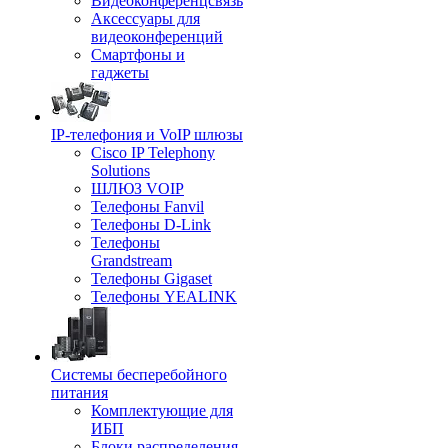
Видеоконференцсвязь
Аксессуары для
видеоконференций
Смартфоны и
гаджеты
IP-телефония и VoIP шлюзы
Cisco IP Telephony
Solutions
ШЛЮЗ VOIP
Телефоны Fanvil
Телефоны D-Link
Телефоны
Grandstream
Телефоны Gigaset
Телефоны YEALINK
Системы бесперебойного
питания
Комплектующие для
ИБП
Блоки распределения