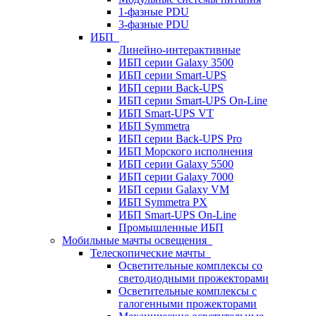
1-фазные PDU
3-фазные PDU
ИБП
Линейно-интерактивные
ИБП серии Galaxy 3500
ИБП серии Smart-UPS
ИБП серии Back-UPS
ИБП серии Smart-UPS On-Line
ИБП Smart-UPS VT
ИБП Symmetra
ИБП серии Back-UPS Pro
ИБП Морского исполнения
ИБП серии Galaxy 5500
ИБП серии Galaxy 7000
ИБП серии Galaxy VM
ИБП Symmetra PX
ИБП Smart-UPS On-Line
Промышленные ИБП
Мобильные мачты освещения
Телескопические мачты
Осветительные комплексы со
светодиодными прожекторами
Осветительные комплексы с
галогенными прожекторами