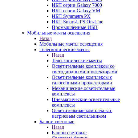
ИБП серии Galaxy 7000
ИБП серии Galaxy VM
ИБП Symmetra PX
ИБП Smart-UPS On-Line
Промышленные ИБП
Мобильные мачты освещения
Назад
Мобильные мачты освещения
Телескопические мачты
Назад
Телескопические мачты
Осветительные комплексы со
светодиодными прожекторами
Осветительные комплексы с
галогенными прожекторами
Механические осветительные
комплексы
Пневматические осветительные
комплексы
Осветительные комплексы с
натриевым светильником
Башни световые
Назад
Башни световые