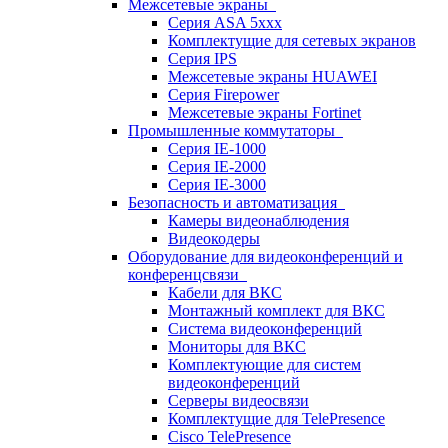
Межсетевые экраны
Серия ASA 5xxx
Комплектущие для сетевых экранов
Серия IPS
Межсетевые экраны HUAWEI
Серия Firepower
Межсетевые экраны Fortinet
Промышленные коммутаторы
Серия IE-1000
Серия IE-2000
Серия IE-3000
Безопасность и автоматизация
Камеры видеонаблюдения
Видеокодеры
Оборудование для видеоконференций и
конференцсвязи
Кабели для ВКС
Монтажный комплект для ВКС
Система видеоконференций
Мониторы для ВКС
Комплектующие для систем
видеоконференций
Серверы видеосвязи
Комплектущие для TelePresence
Cisco TelePresence