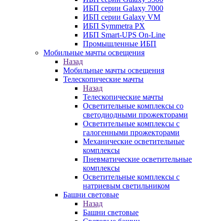
ИБП серии Galaxy 7000
ИБП серии Galaxy VM
ИБП Symmetra PX
ИБП Smart-UPS On-Line
Промышленные ИБП
Мобильные мачты освещения
Назад
Мобильные мачты освещения
Телескопические мачты
Назад
Телескопические мачты
Осветительные комплексы со
светодиодными прожекторами
Осветительные комплексы с
галогенными прожекторами
Механические осветительные
комплексы
Пневматические осветительные
комплексы
Осветительные комплексы с
натриевым светильником
Башни световые
Назад
Башни световые