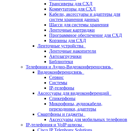
Трансиверы для СХД
Коммутаторы для СХД
Кабели, аксессуары и адаптеры для
систем хранения данных
Шасси для системы хранения
Ленточные картриджи
Программное обеспечение для СХД
Корзины для СХД
Ленточные устройства
Ленточные накопители
Автозагрузчики
Библиотеки
Телефония и Аудио-Видеоконференцсвязь
Видеоконференцсвязь
Сервис
Системы
IP-телефоны
Аксессуары для видеоконференций
Спикерфоны
Микрофоны, аудиокабели,
переходники, адаптеры
Смартфоны и гаджеты
Аксессуары для мобильных телефонов
IP-телефония и VoIP шлюзы
Cisco IP Telephony Solutions