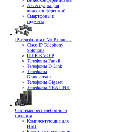
Видеоконференцсвязь
Аксессуары для
видеоконференций
Смартфоны и
гаджеты
IP-телефония и VoIP шлюзы
Cisco IP Telephony
Solutions
ШЛЮЗ VOIP
Телефоны Fanvil
Телефоны D-Link
Телефоны
Grandstream
Телефоны Gigaset
Телефоны YEALINK
Системы бесперебойного
питания
Комплектующие для
ИБП
Блоки распределения