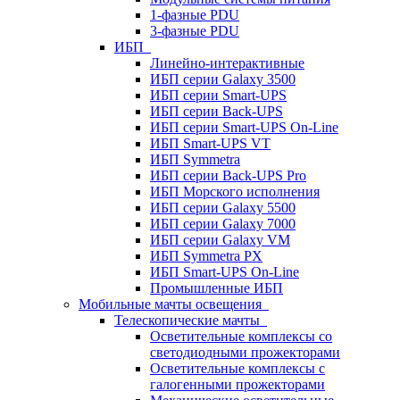
1-фазные PDU
3-фазные PDU
ИБП
Линейно-интерактивные
ИБП серии Galaxy 3500
ИБП серии Smart-UPS
ИБП серии Back-UPS
ИБП серии Smart-UPS On-Line
ИБП Smart-UPS VT
ИБП Symmetra
ИБП серии Back-UPS Pro
ИБП Морского исполнения
ИБП серии Galaxy 5500
ИБП серии Galaxy 7000
ИБП серии Galaxy VM
ИБП Symmetra PX
ИБП Smart-UPS On-Line
Промышленные ИБП
Мобильные мачты освещения
Телескопические мачты
Осветительные комплексы со
светодиодными прожекторами
Осветительные комплексы с
галогенными прожекторами