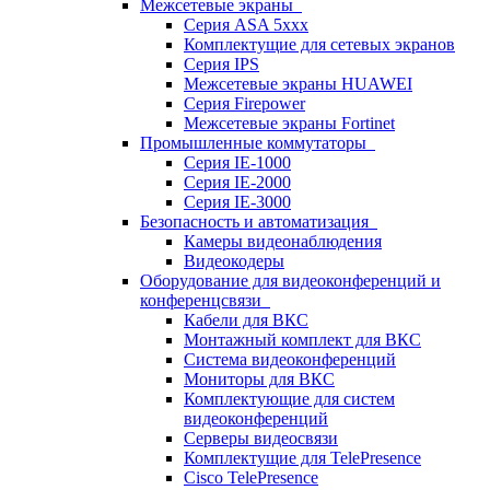
Межсетевые экраны
Серия ASA 5xxx
Комплектущие для сетевых экранов
Серия IPS
Межсетевые экраны HUAWEI
Серия Firepower
Межсетевые экраны Fortinet
Промышленные коммутаторы
Серия IE-1000
Серия IE-2000
Серия IE-3000
Безопасность и автоматизация
Камеры видеонаблюдения
Видеокодеры
Оборудование для видеоконференций и
конференцсвязи
Кабели для ВКС
Монтажный комплект для ВКС
Система видеоконференций
Мониторы для ВКС
Комплектующие для систем
видеоконференций
Серверы видеосвязи
Комплектущие для TelePresence
Cisco TelePresence