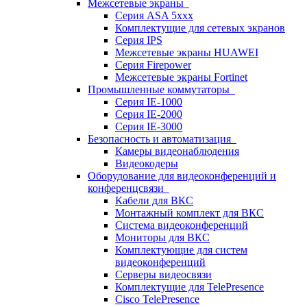
Межсетевые экраны
Серия ASA 5xxx
Комплектущие для сетевых экранов
Серия IPS
Межсетевые экраны HUAWEI
Серия Firepower
Межсетевые экраны Fortinet
Промышленные коммутаторы
Серия IE-1000
Серия IE-2000
Серия IE-3000
Безопасность и автоматизация
Камеры видеонаблюдения
Видеокодеры
Оборудование для видеоконференций и
конференцсвязи
Кабели для ВКС
Монтажный комплект для ВКС
Система видеоконференций
Мониторы для ВКС
Комплектующие для систем
видеоконференций
Серверы видеосвязи
Комплектущие для TelePresence
Cisco TelePresence