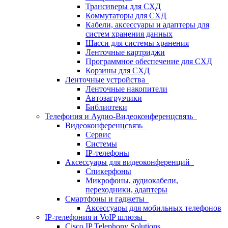
Трансиверы для СХД
Коммутаторы для СХД
Кабели, аксессуары и адаптеры для
систем хранения данных
Шасси для системы хранения
Ленточные картриджи
Программное обеспечение для СХД
Корзины для СХД
Ленточные устройства
Ленточные накопители
Автозагрузчики
Библиотеки
Телефония и Аудио-Видеоконференцсвязь
Видеоконференцсвязь
Сервис
Системы
IP-телефоны
Аксессуары для видеоконференций
Спикерфоны
Микрофоны, аудиокабели,
переходники, адаптеры
Смартфоны и гаджеты
Аксессуары для мобильных телефонов
IP-телефония и VoIP шлюзы
Cisco IP Telephony Solutions