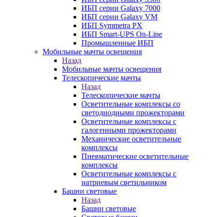
ИБП серии Galaxy 7000
ИБП серии Galaxy VM
ИБП Symmetra PX
ИБП Smart-UPS On-Line
Промышленные ИБП
Мобильные мачты освещения
Назад
Мобильные мачты освещения
Телескопические мачты
Назад
Телескопические мачты
Осветительные комплексы со
светодиодными прожекторами
Осветительные комплексы с
галогенными прожекторами
Механические осветительные
комплексы
Пневматические осветительные
комплексы
Осветительные комплексы с
натриевым светильником
Башни световые
Назад
Башни световые