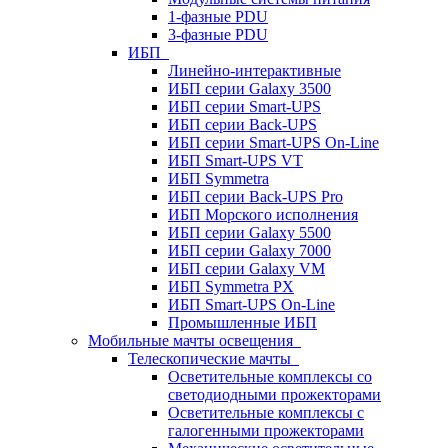
1-фазные PDU
3-фазные PDU
ИБП
Линейно-интерактивные
ИБП серии Galaxy 3500
ИБП серии Smart-UPS
ИБП серии Back-UPS
ИБП серии Smart-UPS On-Line
ИБП Smart-UPS VT
ИБП Symmetra
ИБП серии Back-UPS Pro
ИБП Морского исполнения
ИБП серии Galaxy 5500
ИБП серии Galaxy 7000
ИБП серии Galaxy VM
ИБП Symmetra PX
ИБП Smart-UPS On-Line
Промышленные ИБП
Мобильные мачты освещения
Телескопические мачты
Осветительные комплексы со
светодиодными прожекторами
Осветительные комплексы с
галогенными прожекторами