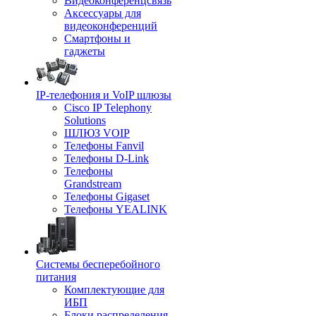
Видеоконференцсвязь
Аксессуары для
видеоконференций
Смартфоны и
гаджеты
IP-телефония и VoIP шлюзы
Cisco IP Telephony
Solutions
ШЛЮЗ VOIP
Телефоны Fanvil
Телефоны D-Link
Телефоны
Grandstream
Телефоны Gigaset
Телефоны YEALINK
Системы бесперебойного
питания
Комплектующие для
ИБП
Блоки распределения