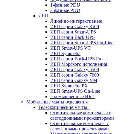
1-фазные PDU
3-фазные PDU
ИБП
Линейно-интерактивные
ИБП серии Galaxy 3500
ИБП серии Smart-UPS
ИБП серии Back-UPS
ИБП серии Smart-UPS On-Line
ИБП Smart-UPS VT
ИБП Symmetra
ИБП серии Back-UPS Pro
ИБП Морского исполнения
ИБП серии Galaxy 5500
ИБП серии Galaxy 7000
ИБП серии Galaxy VM
ИБП Symmetra PX
ИБП Smart-UPS On-Line
Промышленные ИБП
Мобильные мачты освещения
Телескопические мачты
Осветительные комплексы со
светодиодными прожекторами
Осветительные комплексы с
галогенными прожекторами