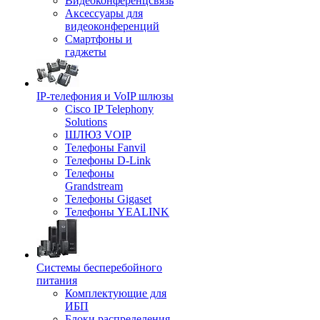
Видеоконференцсвязь
Аксессуары для
видеоконференций
Смартфоны и
гаджеты
IP-телефония и VoIP шлюзы
Cisco IP Telephony
Solutions
ШЛЮЗ VOIP
Телефоны Fanvil
Телефоны D-Link
Телефоны
Grandstream
Телефоны Gigaset
Телефоны YEALINK
Системы бесперебойного
питания
Комплектующие для
ИБП
Блоки распределения