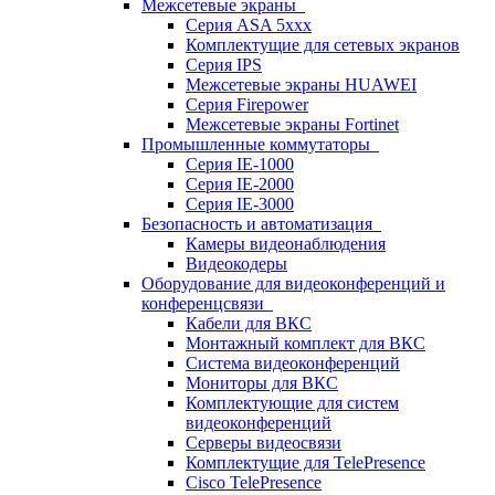
Межсетевые экраны
Серия ASA 5xxx
Комплектущие для сетевых экранов
Серия IPS
Межсетевые экраны HUAWEI
Серия Firepower
Межсетевые экраны Fortinet
Промышленные коммутаторы
Серия IE-1000
Серия IE-2000
Серия IE-3000
Безопасность и автоматизация
Камеры видеонаблюдения
Видеокодеры
Оборудование для видеоконференций и
конференцсвязи
Кабели для ВКС
Монтажный комплект для ВКС
Система видеоконференций
Мониторы для ВКС
Комплектующие для систем
видеоконференций
Серверы видеосвязи
Комплектущие для TelePresence
Cisco TelePresence