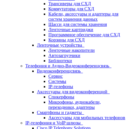
Трансиверы для СХД
Коммутаторы для СХД
Кабели, аксессуары и адаптеры для
систем хранения данных
Шасси для системы хранения
Ленточные картриджи
Программное обеспечение для СХД
Корзины для СХД
Ленточные устройства
Ленточные накопители
Автозагрузчики
Библиотеки
Телефония и Аудио-Видеоконференцсвязь
Видеоконференцсвязь
Сервис
Системы
IP-телефоны
Аксессуары для видеоконференций
Спикерфоны
Микрофоны, аудиокабели,
переходники, адаптеры
Смартфоны и гаджеты
Аксессуары для мобильных телефонов
IP-телефония и VoIP шлюзы
Cisco IP Telephony Solutions